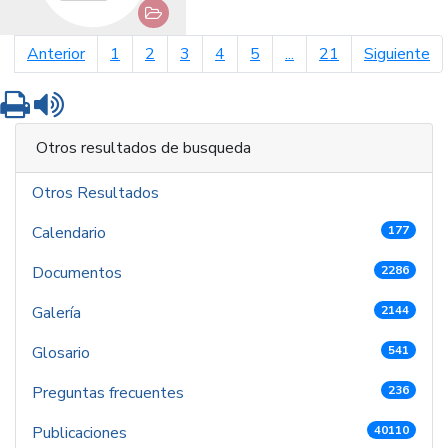
página anterior
pá
Anterior
1
2
3
4
5
...
21
Siguiente
Imprimir
Leer contenido
Otros resultados de busqueda
Otros Resultados
Calendario
177
Documentos
2286
Galería
2144
Glosario
541
Preguntas frecuentes
236
Publicaciones
40110