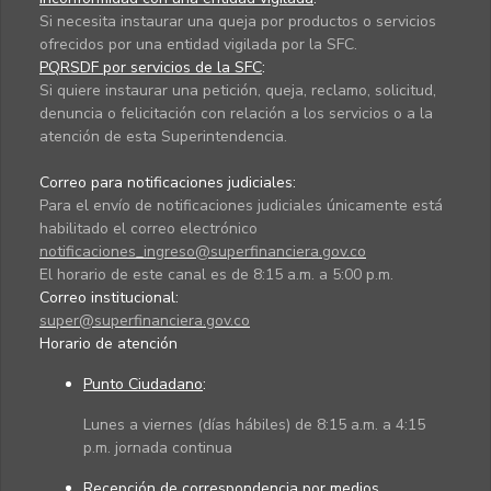
Si necesita instaurar una queja por productos o servicios
ofrecidos por una entidad vigilada por la SFC.
PQRSDF por servicios de la SFC
:
Si quiere instaurar una petición, queja, reclamo, solicitud,
denuncia o felicitación con relación a los servicios o a la
atención de esta Superintendencia.
Correo para notificaciones judiciales:
Para el envío de notificaciones judiciales únicamente está
habilitado el correo electrónico
notificaciones_ingreso@superfinanciera.gov.co
El horario de este canal es de 8:15 a.m. a 5:00 p.m.
Correo institucional:
super@superfinanciera.gov.co
Horario de atención
Punto Ciudadano
:
Lunes a viernes (días hábiles) de 8:15 a.m. a 4:15
p.m. jornada continua
Recepción de correspondencia por medios