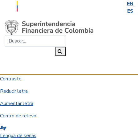
EN
ES
Saltar al contenido principal
Buscar...
Buscar
Desplegar navegación
Contraste
Reducir letra
Aumentar letra
Centro de relevo
Lengua de señas