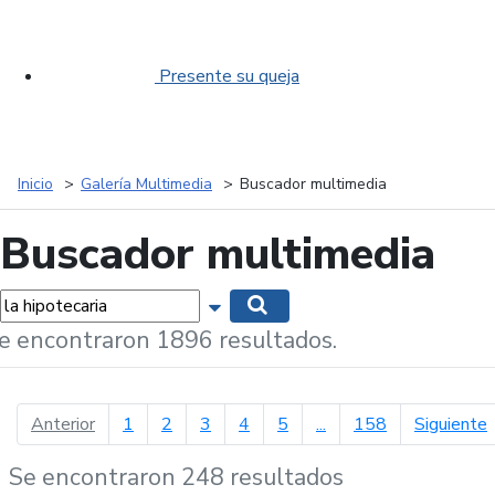
Presente su queja
Inicio
Galería Multimedia
Buscador multimedia
Buscador multimedia
labras...
Mostrar opciones de búsqueda
Buscar
e encontraron 1896 resultados.
página anterior
p
Anterior
1
2
3
4
5
...
158
Siguiente
Se encontraron 248 resultados