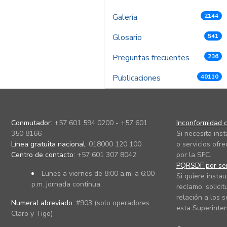
Galería
2144
Glosario
541
Preguntas frecuentes
236
Publicaciones
40110
Conmutador:
+57 601 594 0200 - +57 601
Inconformidad c
350 8166
Si necesita ins
Línea gratuita nacional:
018000 120 100
o servicios ofre
Centro de contacto:
+57 601 307 8042
por la SFC.
PQRSDF por ser
Lunes a viernes de 8:00 a.m. a 6:00
Si quiere instau
p.m. jornada continua.
reclamo, solicit
relación a los s
Numeral abreviado:
#903 (solo operadores
esta Superinten
Claro y Tigo)