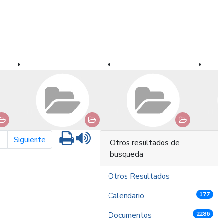
Imprimir
Leer contenido
página siguiente
1
Siguiente
Otros resultados de
busqueda
Otros Resultados
Calendario
177
Documentos
2286