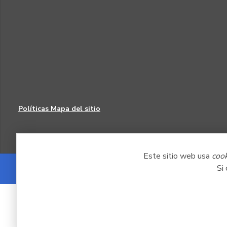
Políticas
Mapa del sitio
Este sitio web usa
coo
Si