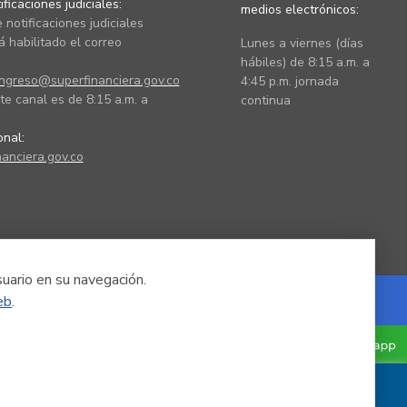
ficaciones judiciales:
medios electrónicos:
 notificaciones judiciales
 habilitado el correo
Lunes a viernes (días
hábiles) de 8:15 a.m. a
ingreso@superfinanciera.gov.co
4:45 p.m. jornada
te canal es de 8:15 a.m. a
continua
ional:
anciera.gov.co
suario en su navegación.
eb
.
Powered by Nexura