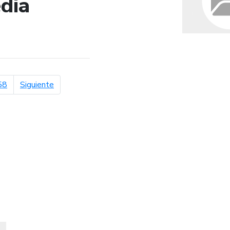
dia
de búsqueda
página siguiente
58
Siguiente