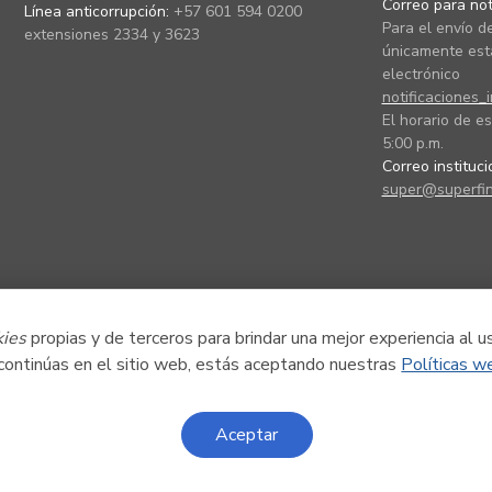
Correo para noti
Línea anticorrupción:
+57 601 594 0200
Para el envío de
extensiones 2334 y 3623
únicamente está
electrónico
notificaciones_
El horario de es
5:00 p.m.
Correo instituc
super@superfin
kies
propias y de terceros para brindar una mejor experiencia al u
 continúas en el sitio web, estás aceptando nuestras
Políticas w
Aceptar