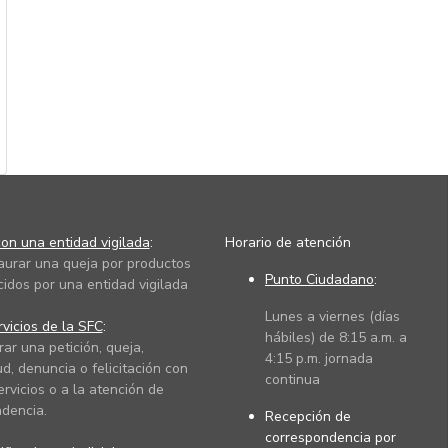
on una entidad vigilada
:
Horario de atención
taurar una queja por productos
Punto Ciudadano
:
cidos por una entidad vigilada
Lunes a viernes (días
vicios de la SFC
:
hábiles) de 8:15 a.m. a
rar una petición, queja,
4:15 p.m. jornada
ud, denuncia o felicitación con
continua
ervicios o a la atención de
dencia.
Recepción de
correspondencia por