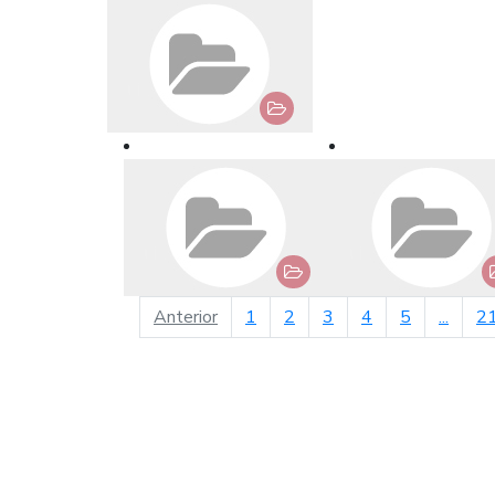
página anterior
Anterior
1
2
3
4
5
...
2