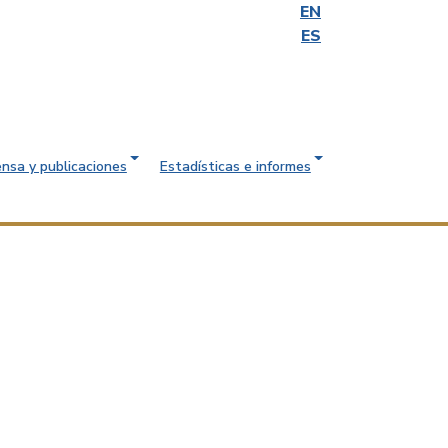
EN
ES
ensa y publicaciones
Estadísticas e informes