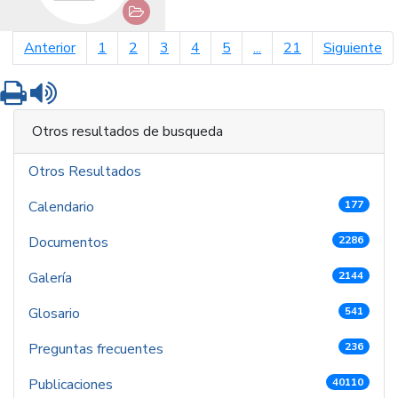
página anterior
pá
Anterior
1
2
3
4
5
...
21
Siguiente
Imprimir
Leer contenido
Otros resultados de busqueda
Otros Resultados
Calendario
177
Documentos
2286
Galería
2144
Glosario
541
Preguntas frecuentes
236
Publicaciones
40110