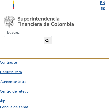
EN
ES
Saltar al contenido principal
Buscar...
Buscar
Desplegar navegación
Contraste
Reducir letra
Aumentar letra
Centro de relevo
Lengua de señas