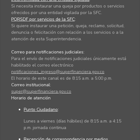
Si necesita instaurar una queja por productos o servicios
ofrecidos por una entidad vigilada por la SFC.
PQRSDF por servicios de la SFC
:
Si quiere instaurar una petición, queja, reclamo, solicitud,
denuncia o felicitación con relación a los servicios o a la
atención de esta Superintendencia.
Correo para notificaciones judiciales:
Para el envío de notificaciones judiciales únicamente está
habilitado el correo electrónico
notificaciones_ingreso@superfinanciera.gov.co
El horario de este canal es de 8:15 a.m. a 5:00 p.m.
Correo institucional:
super@superfinanciera.gov.co
Horario de atención
Punto Ciudadano
:
Lunes a viernes (días hábiles) de 8:15 a.m. a 4:15
p.m. jornada continua
Recepción de correspondencia por medios