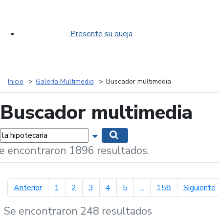
Presente su queja
Inicio
Galería Multimedia
Buscador multimedia
Buscador multimedia
labras...
Mostrar opciones de búsqueda
Buscar
e encontraron 1896 resultados.
página anterior
p
Anterior
1
2
3
4
5
...
158
Siguiente
Se encontraron 248 resultados