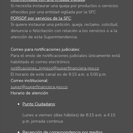
Si necesita instaurar una queja por productos o servicios
ofrecidos por una entidad vigilada por la SFC.
PQRSDF por servicios de la SFC
:
Si quiere instaurar una petición, queja, reclamo, solicitud,
denuncia o felicitación con relación a los servicios o a la
atención de esta Superintendencia.
Correo para notificaciones judiciales:
Para el envío de notificaciones judiciales únicamente está
habilitado el correo electrónico
notificaciones_ingreso@superfinanciera.gov.co
El horario de este canal es de 8:15 a.m. a 5:00 p.m.
Correo institucional:
super@superfinanciera.gov.co
Horario de atención
Punto Ciudadano
:
Lunes a viernes (días hábiles) de 8:15 a.m. a 4:15
p.m. jornada continua
Recepción de correspondencia por medios