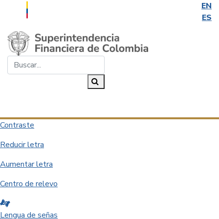
EN
ES
Saltar al contenido principal
Buscar...
Buscar
Desplegar navegación
Contraste
Reducir letra
Aumentar letra
Centro de relevo
Lengua de señas