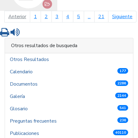
página anterior
pá
Anterior
1
2
3
4
5
...
21
Siguiente
Imprimir
Leer contenido
Otros resultados de busqueda
Otros Resultados
Calendario
177
Documentos
2286
Galería
2144
Glosario
541
Preguntas frecuentes
236
Publicaciones
40110