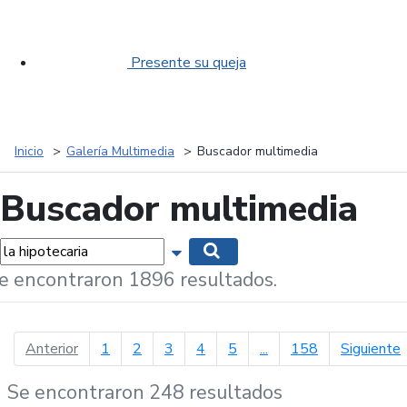
Presente su queja
Inicio
Galería Multimedia
Buscador multimedia
Buscador multimedia
labras...
Mostrar opciones de búsqueda
Buscar
e encontraron 1896 resultados.
página anterior
p
Anterior
1
2
3
4
5
...
158
Siguiente
Se encontraron 248 resultados