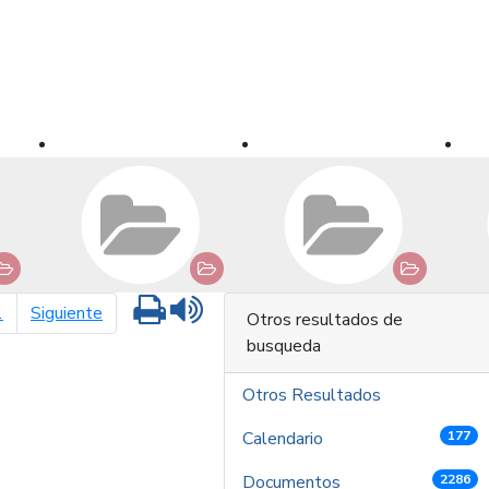
Imprimir
Leer contenido
página siguiente
1
Siguiente
Otros resultados de
busqueda
Otros Resultados
Calendario
177
Documentos
2286