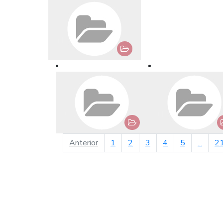
página anterior
Anterior
1
2
3
4
5
...
2