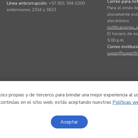
Correo para noti
Línea anticorrupción:
+57 601 594 0200
Para el envío de
extensiones 2334 y 3623
únicamente está
electrónico
notificaciones_
El horario de es
5:00 p.m.
Correo instituc
super@superfin
kies
propias y de terceros para brindar una mejor experiencia al u
 continúas en el sitio web, estás aceptando nuestras
Políticas w
Aceptar