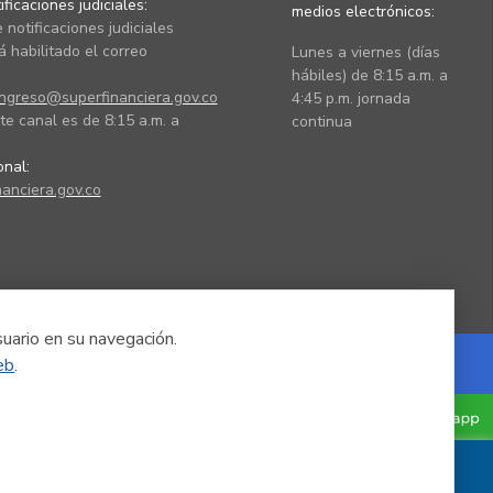
ficaciones judiciales:
medios electrónicos:
 notificaciones judiciales
 habilitado el correo
Lunes a viernes (días
hábiles) de 8:15 a.m. a
ingreso@superfinanciera.gov.co
4:45 p.m. jornada
te canal es de 8:15 a.m. a
continua
ional:
anciera.gov.co
suario en su navegación.
eb
.
Powered by Nexura