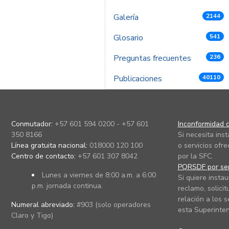
Galería
2144
Glosario
541
Preguntas frecuentes
236
Publicaciones
40110
Conmutador:
+57 601 594 0200 - +57 601
Inconformidad c
350 8166
Si necesita ins
Línea gratuita nacional:
018000 120 100
o servicios ofre
Centro de contacto:
+57 601 307 8042
por la SFC.
PQRSDF por ser
Lunes a viernes de 8:00 a.m. a 6:00
Si quiere instau
p.m. jornada continua.
reclamo, solicit
relación a los s
Numeral abreviado:
#903 (solo operadores
esta Superinten
Claro y Tigo)