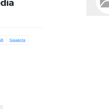
dia
de búsqueda
página siguiente
58
Siguiente