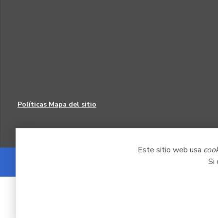
Políticas
Mapa del sitio
Este sitio web usa
coo
Si