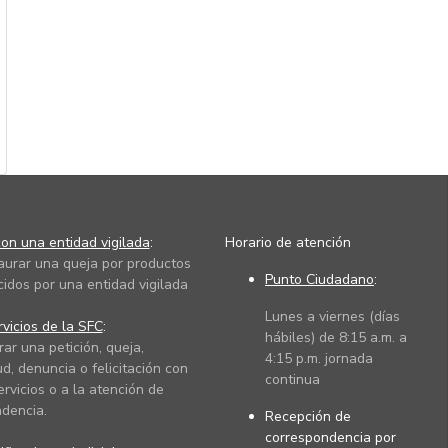
on una entidad vigilada
:
Horario de atención
taurar una queja por productos
Punto Ciudadano
:
cidos por una entidad vigilada
Lunes a viernes (días
vicios de la SFC
:
hábiles) de 8:15 a.m. a
rar una petición, queja,
4:15 p.m. jornada
ud, denuncia o felicitación con
continua
ervicios o a la atención de
dencia.
Recepción de
correspondencia por