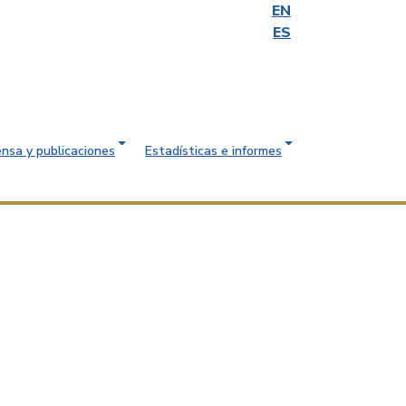
EN
ES
ensa y publicaciones
Estadísticas e informes