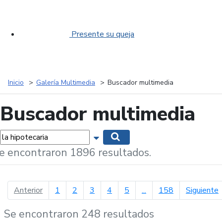
Presente su queja
Inicio
Galería Multimedia
Buscador multimedia
Buscador multimedia
labras...
Mostrar opciones de búsqueda
Buscar
e encontraron 1896 resultados.
página anterior
p
Anterior
1
2
3
4
5
...
158
Siguiente
Se encontraron 248 resultados