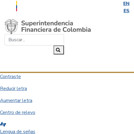
EN
ES
Saltar al contenido principal
Buscar...
Buscar
Desplegar navegación
Contraste
Reducir letra
Aumentar letra
Centro de relevo
Lengua de señas