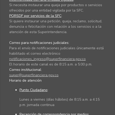
Si necesita instaurar una queja por productos o servicios
ofrecidos por una entidad vigilada por la SFC.
PQRSDF por servicios de la SFC
:
Si quiere instaurar una petición, queja, reclamo, solicitud,
denuncia o felicitación con relación a los servicios o a la
atención de esta Superintendencia.
Correo para notificaciones judiciales:
Para el envío de notificaciones judiciales únicamente está
habilitado el correo electrónico
notificaciones_ingreso@superfinanciera.gov.co
El horario de este canal es de 8:15 a.m. a 5:00 p.m.
Correo institucional:
super@superfinanciera.gov.co
Horario de atención
Punto Ciudadano
:
Lunes a viernes (días hábiles) de 8:15 a.m. a 4:15
p.m. jornada continua
Recepción de correspondencia por medios