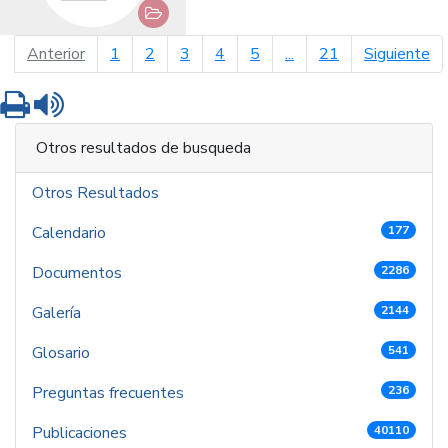
página anterior
pá
Anterior
1
2
3
4
5
...
21
Siguiente
Imprimir
Leer contenido
Otros resultados de busqueda
Otros Resultados
Calendario
177
Documentos
2286
Galería
2144
Glosario
541
Preguntas frecuentes
236
Publicaciones
40110