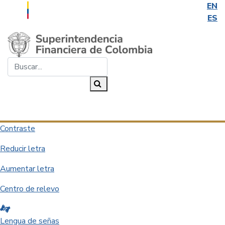
EN
ES
Saltar al contenido principal
Buscar...
Buscar
Desplegar navegación
Contraste
Reducir letra
Aumentar letra
Centro de relevo
Lengua de señas