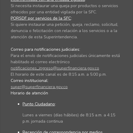
Si necesita instaurar una queja por productos o servicios
ofrecidos por una entidad vigilada por la SFC.
PQRSDF por servicios de la SFC
:
Si quiere instaurar una petición, queja, reclamo, solicitud,
denuncia o felicitación con relación a los servicios o a la
atención de esta Superintendencia.
Correo para notificaciones judiciales:
Para el envío de notificaciones judiciales únicamente está
habilitado el correo electrónico
notificaciones_ingreso@superfinanciera.gov.co
El horario de este canal es de 8:15 a.m. a 5:00 p.m.
Correo institucional:
super@superfinanciera.gov.co
Horario de atención
Punto Ciudadano
:
Lunes a viernes (días hábiles) de 8:15 a.m. a 4:15
p.m. jornada continua
Recepción de correspondencia por medios