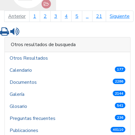
página anterior
pá
Anterior
1
2
3
4
5
...
21
Siguiente
Imprimir
Leer contenido
Otros resultados de busqueda
Otros Resultados
Calendario
177
Documentos
2286
Galería
2144
Glosario
541
Preguntas frecuentes
236
Publicaciones
40110