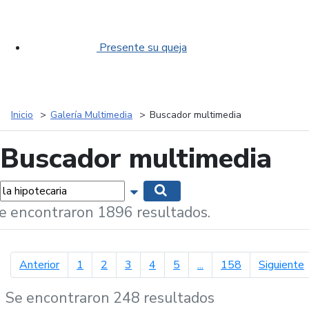
Presente su queja
Inicio
Galería Multimedia
Buscador multimedia
Buscador multimedia
labras...
Mostrar opciones de búsqueda
Buscar
e encontraron 1896 resultados.
página anterior
p
Anterior
1
2
3
4
5
...
158
Siguiente
Se encontraron 248 resultados