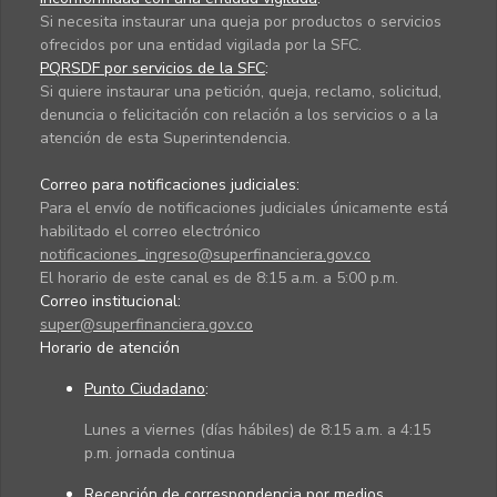
Si necesita instaurar una queja por productos o servicios
ofrecidos por una entidad vigilada por la SFC.
PQRSDF por servicios de la SFC
:
Si quiere instaurar una petición, queja, reclamo, solicitud,
denuncia o felicitación con relación a los servicios o a la
atención de esta Superintendencia.
Correo para notificaciones judiciales:
Para el envío de notificaciones judiciales únicamente está
habilitado el correo electrónico
notificaciones_ingreso@superfinanciera.gov.co
El horario de este canal es de 8:15 a.m. a 5:00 p.m.
Correo institucional:
super@superfinanciera.gov.co
Horario de atención
Punto Ciudadano
:
Lunes a viernes (días hábiles) de 8:15 a.m. a 4:15
p.m. jornada continua
Recepción de correspondencia por medios