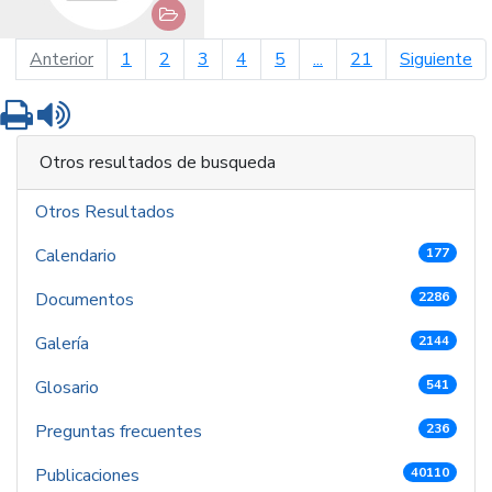
página anterior
pá
Anterior
1
2
3
4
5
...
21
Siguiente
Imprimir
Leer contenido
Otros resultados de busqueda
Otros Resultados
Calendario
177
Documentos
2286
Galería
2144
Glosario
541
Preguntas frecuentes
236
Publicaciones
40110