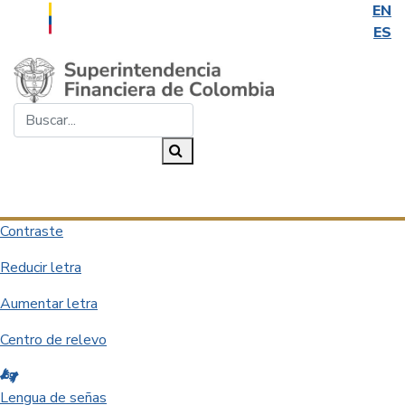
EN
ES
Saltar al contenido principal
Buscar...
Buscar
Desplegar navegación
Contraste
Reducir letra
Aumentar letra
Centro de relevo
Lengua de señas