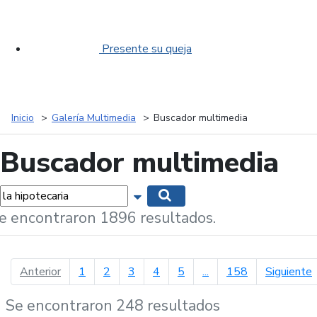
Presente su queja
Inicio
Galería Multimedia
Buscador multimedia
Buscador multimedia
labras...
Mostrar opciones de búsqueda
Buscar
e encontraron 1896 resultados.
página anterior
p
Anterior
1
2
3
4
5
...
158
Siguiente
Se encontraron 248 resultados