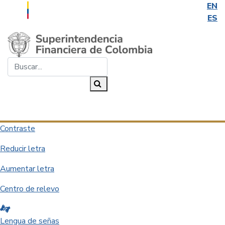
EN
ES
Saltar al contenido principal
Buscar...
Buscar
Desplegar navegación
Contraste
Reducir letra
Aumentar letra
Centro de relevo
Lengua de señas