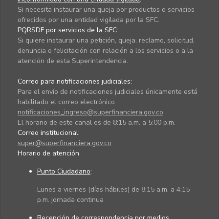
Si necesita instaurar una queja por productos o servicios
ofrecidos por una entidad vigilada por la SFC.
PQRSDF por servicios de la SFC
:
Si quiere instaurar una petición, queja, reclamo, solicitud,
denuncia o felicitación con relación a los servicios o a la
atención de esta Superintendencia.
Correo para notificaciones judiciales:
Para el envío de notificaciones judiciales únicamente está
habilitado el correo electrónico
notificaciones_ingreso@superfinanciera.gov.co
El horario de este canal es de 8:15 a.m. a 5:00 p.m.
Correo institucional:
super@superfinanciera.gov.co
Horario de atención
Punto Ciudadano
:
Lunes a viernes (días hábiles) de 8:15 a.m. a 4:15
p.m. jornada continua
Recepción de correspondencia por medios