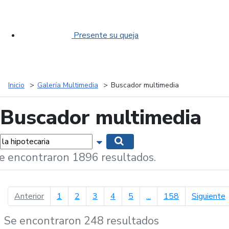
Presente su queja
Inicio
Galería Multimedia
Buscador multimedia
Buscador multimedia
labras...
Mostrar opciones de búsqueda
Buscar
e encontraron 1896 resultados.
página anterior
p
Anterior
1
2
3
4
5
...
158
Siguiente
Se encontraron 248 resultados