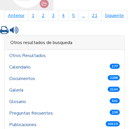
página anterior
pá
Anterior
1
2
3
4
5
...
21
Siguiente
Imprimir
Leer contenido
Otros resultados de busqueda
Otros Resultados
Calendario
177
Documentos
2286
Galería
2144
Glosario
541
Preguntas frecuentes
236
Publicaciones
40110