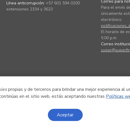
Correo para noti
Línea anticorrupción:
+57 601 594 0200
Para el envío de
extensiones 2334 y 3623
únicamente está
electrónico
notificaciones_
El horario de es
5:00 p.m.
Correo instituc
super@superfin
kies
propias y de terceros para brindar una mejor experiencia al u
 continúas en el sitio web, estás aceptando nuestras
Políticas w
Aceptar