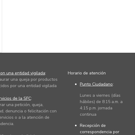
on una entidad vigilada
:
Horario de atención
taurar una queja por productos
Punto Ciudadano
:
cidos por una entidad vigilada
Lunes a viernes (días
vicios de la SFC
:
hábiles) de 8:15 a.m. a
rar una petición, queja,
4:15 p.m. jornada
ud, denuncia o felicitación con
continua
ervicios o a la atención de
dencia.
Recepción de
correspondencia por