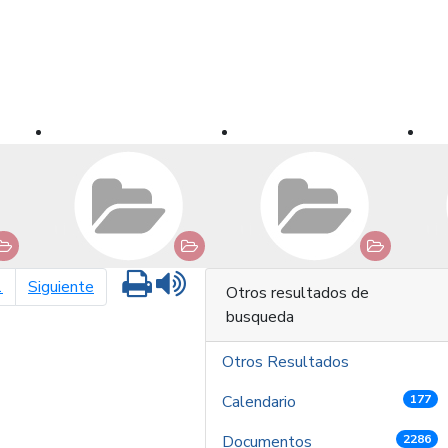
Imprimir
Leer contenido
página siguiente
1
Siguiente
Otros resultados de
busqueda
Otros Resultados
Calendario
177
Documentos
2286