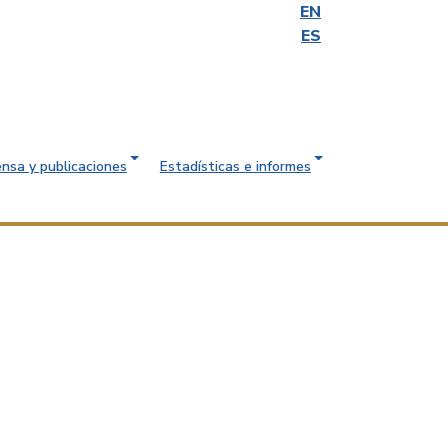
EN
ES
ensa y publicaciones
Estadísticas e informes