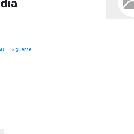
dia
de búsqueda
página siguiente
58
Siguiente