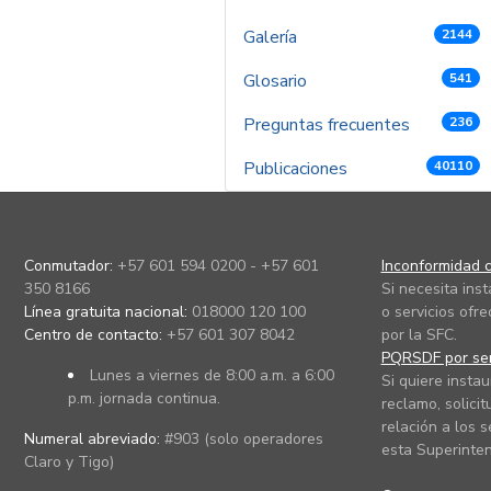
Galería
2144
Glosario
541
Preguntas frecuentes
236
Publicaciones
40110
Conmutador:
+57 601 594 0200 - +57 601
Inconformidad c
350 8166
Si necesita ins
Línea gratuita nacional:
018000 120 100
o servicios ofre
Centro de contacto:
+57 601 307 8042
por la SFC.
PQRSDF por ser
Lunes a viernes de 8:00 a.m. a 6:00
Si quiere instau
p.m. jornada continua.
reclamo, solicit
relación a los s
Numeral abreviado:
#903 (solo operadores
esta Superinten
Claro y Tigo)