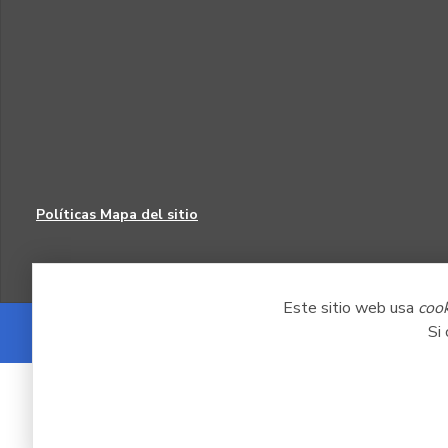
Políticas
Mapa del sitio
Este sitio web usa
coo
Si