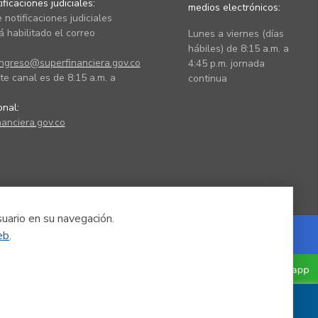
ficaciones judiciales:
medios electrónicos:
 notificaciones judiciales
 habilitado el correo
Lunes a viernes (días
hábiles) de 8:15 a.m. a
ingreso@superfinanciera.gov.co
4:45 p.m. jornada
te canal es de 8:15 a.m. a
continua
ional:
anciera.gov.co
suario en su navegación.
eb
.
Powered by Nexura