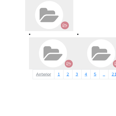
página anterior
Anterior
1
2
3
4
5
...
2