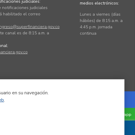
ficaciones judiciales:
medios electrónicos:
 notificaciones judiciales
 habilitado el correo
Lunes a viernes (días
hábiles) de 8:15 a.m. a
ingreso@superfinanciera.gov.co
4:45 p.m. jornada
te canal es de 8:15 a.m. a
continua
ional:
anciera.gov.co
suario en su navegación.
eb
.
Powered by Nexura