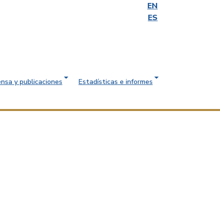
EN
ES
ensa y publicaciones
Estadísticas e informes