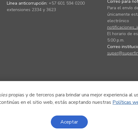
Correo para noti
Línea anticorrupción:
+57 601 594 0200
Para el envío de
extensiones 2334 y 3623
únicamente está
electrónico
notificaciones_
El horario de es
5:00 p.m.
Correo instituc
super@superfin
kies
propias y de terceros para brindar una mejor experiencia al u
 continúas en el sitio web, estás aceptando nuestras
Políticas w
Aceptar