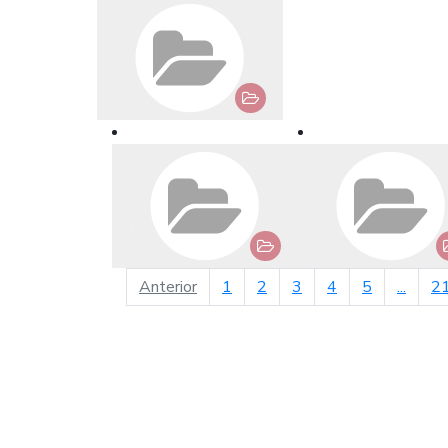
página anterior
Anterior
1
2
3
4
5
...
2