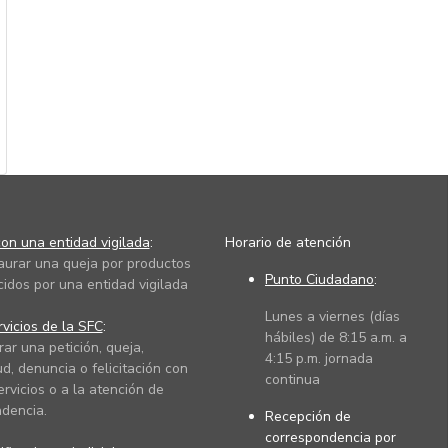
on una entidad vigilada
:
Horario de atención
taurar una queja por productos
Punto Ciudadano
:
cidos por una entidad vigilada
Lunes a viernes (días
vicios de la SFC
:
hábiles) de 8:15 a.m. a
rar una petición, queja,
4:15 p.m. jornada
ud, denuncia o felicitación con
continua
ervicios o a la atención de
dencia.
Recepción de
correspondencia por