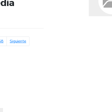
dia
de búsqueda
página siguiente
58
Siguiente