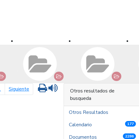
Imprimir
Leer contenido
página siguiente
1
Siguiente
Otros resultados de
busqueda
Otros Resultados
Calendario
177
Documentos
2286