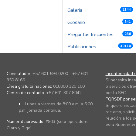
Galería
2144
Glosario
541
Preguntas frecuentes
236
Publicaciones
40110
Conmutador:
+57 601 594 0200 - +57 601
Inconformidad c
350 8166
Si necesita ins
Línea gratuita nacional:
018000 120 100
o servicios ofre
Centro de contacto:
+57 601 307 8042
por la SFC.
PQRSDF por ser
Lunes a viernes de 8:00 a.m. a 6:00
Si quiere instau
p.m. jornada continua.
reclamo, solicit
relación a los s
Numeral abreviado:
#903 (solo operadores
esta Superinten
Claro y Tigo)