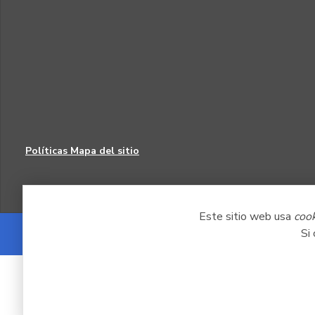
Políticas
Mapa del sitio
Este sitio web usa
coo
Si