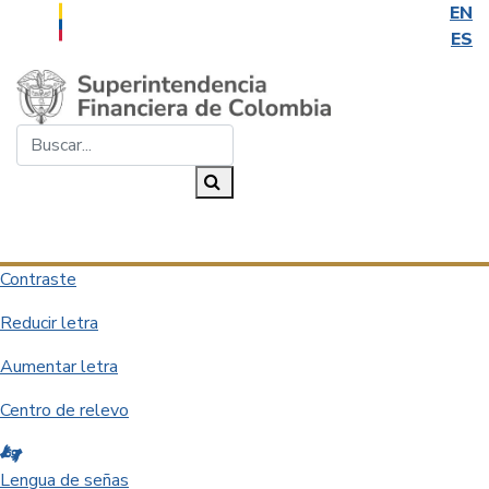
EN
ES
Saltar al contenido principal
Buscar...
Buscar
Desplegar navegación
Contraste
Reducir letra
Aumentar letra
Centro de relevo
Lengua de señas