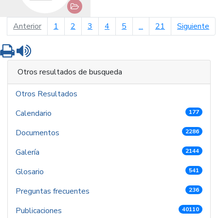
página anterior
pá
Anterior
1
2
3
4
5
...
21
Siguiente
Imprimir
Leer contenido
Otros resultados de busqueda
Otros Resultados
Calendario
177
Documentos
2286
Galería
2144
Glosario
541
Preguntas frecuentes
236
Publicaciones
40110