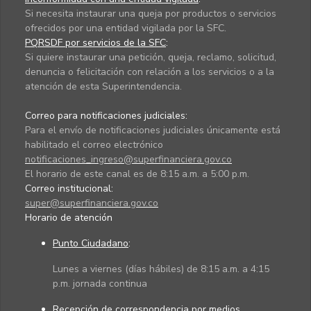
Si necesita instaurar una queja por productos o servicios
ofrecidos por una entidad vigilada por la SFC.
PQRSDF por servicios de la SFC
:
Si quiere instaurar una petición, queja, reclamo, solicitud,
denuncia o felicitación con relación a los servicios o a la
atención de esta Superintendencia.
Correo para notificaciones judiciales:
Para el envío de notificaciones judiciales únicamente está
habilitado el correo electrónico
notificaciones_ingreso@superfinanciera.gov.co
El horario de este canal es de 8:15 a.m. a 5:00 p.m.
Correo institucional:
super@superfinanciera.gov.co
Horario de atención
Punto Ciudadano
:
Lunes a viernes (días hábiles) de 8:15 a.m. a 4:15
p.m. jornada continua
Recepción de correspondencia por medios