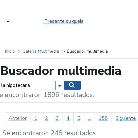
Presente su queja
Inicio
Galería Multimedia
Buscador multimedia
Buscador multimedia
labras...
Mostrar opciones de búsqueda
Buscar
e encontraron 1896 resultados.
página anterior
p
Anterior
1
2
3
4
5
...
158
Siguiente
Se encontraron 248 resultados