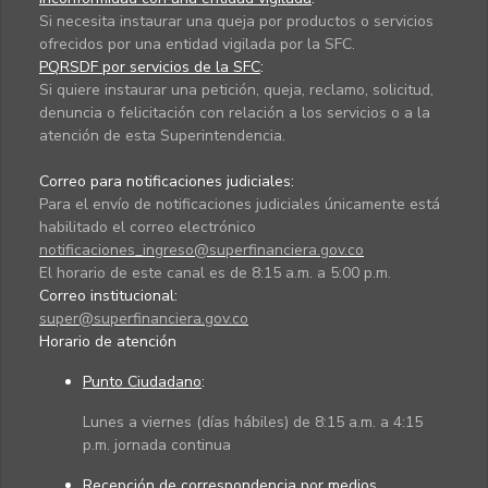
Si necesita instaurar una queja por productos o servicios
ofrecidos por una entidad vigilada por la SFC.
PQRSDF por servicios de la SFC
:
Si quiere instaurar una petición, queja, reclamo, solicitud,
denuncia o felicitación con relación a los servicios o a la
atención de esta Superintendencia.
Correo para notificaciones judiciales:
Para el envío de notificaciones judiciales únicamente está
habilitado el correo electrónico
notificaciones_ingreso@superfinanciera.gov.co
El horario de este canal es de 8:15 a.m. a 5:00 p.m.
Correo institucional:
super@superfinanciera.gov.co
Horario de atención
Punto Ciudadano
:
Lunes a viernes (días hábiles) de 8:15 a.m. a 4:15
p.m. jornada continua
Recepción de correspondencia por medios