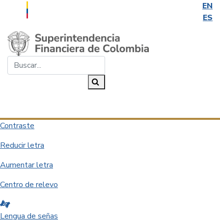
EN
ES
Saltar al contenido principal
Buscar...
Buscar
Desplegar navegación
Contraste
Reducir letra
Aumentar letra
Centro de relevo
Lengua de señas