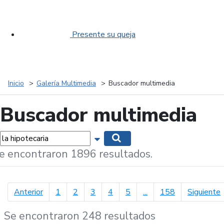
Presente su queja
Inicio
Galería Multimedia
Buscador multimedia
Buscador multimedia
labras...
Mostrar opciones de búsqueda
Buscar
e encontraron 1896 resultados.
página anterior
p
Anterior
1
2
3
4
5
...
158
Siguiente
Se encontraron 248 resultados