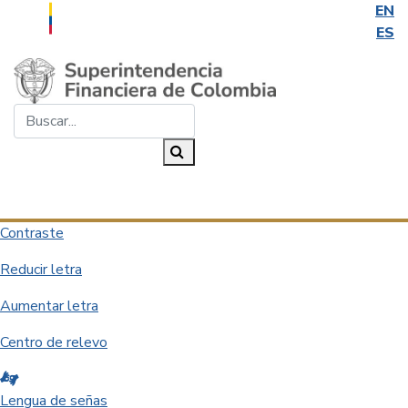
EN
ES
Saltar al contenido principal
Buscar...
Buscar
Desplegar navegación
Contraste
Reducir letra
Aumentar letra
Centro de relevo
Lengua de señas