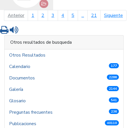
página anterior
pá
Anterior
1
2
3
4
5
...
21
Siguiente
Imprimir
Leer contenido
Otros resultados de busqueda
Otros Resultados
Calendario
177
Documentos
2286
Galería
2144
Glosario
541
Preguntas frecuentes
236
Publicaciones
40110