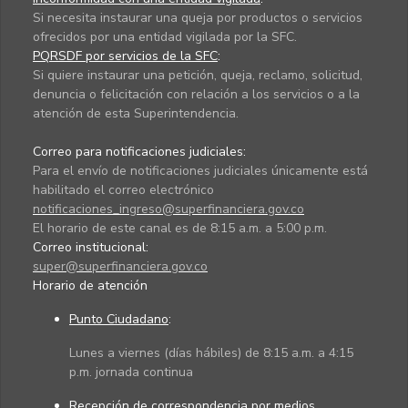
Si necesita instaurar una queja por productos o servicios
ofrecidos por una entidad vigilada por la SFC.
PQRSDF por servicios de la SFC
:
Si quiere instaurar una petición, queja, reclamo, solicitud,
denuncia o felicitación con relación a los servicios o a la
atención de esta Superintendencia.
Correo para notificaciones judiciales:
Para el envío de notificaciones judiciales únicamente está
habilitado el correo electrónico
notificaciones_ingreso@superfinanciera.gov.co
El horario de este canal es de 8:15 a.m. a 5:00 p.m.
Correo institucional:
super@superfinanciera.gov.co
Horario de atención
Punto Ciudadano
:
Lunes a viernes (días hábiles) de 8:15 a.m. a 4:15
p.m. jornada continua
Recepción de correspondencia por medios