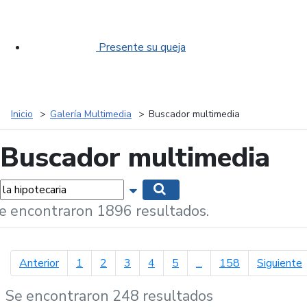
Presente su queja
Inicio
Galería Multimedia
Buscador multimedia
Buscador multimedia
labras...
Mostrar opciones de búsqueda
Buscar
e encontraron 1896 resultados.
página anterior
p
Anterior
1
2
3
4
5
...
158
Siguiente
Se encontraron 248 resultados