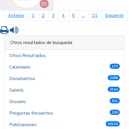
página anterior
pá
Anterior
1
2
3
4
5
...
21
Siguiente
Imprimir
Leer contenido
Otros resultados de busqueda
Otros Resultados
Calendario
177
Documentos
2286
Galería
2144
Glosario
541
Preguntas frecuentes
236
Publicaciones
40110