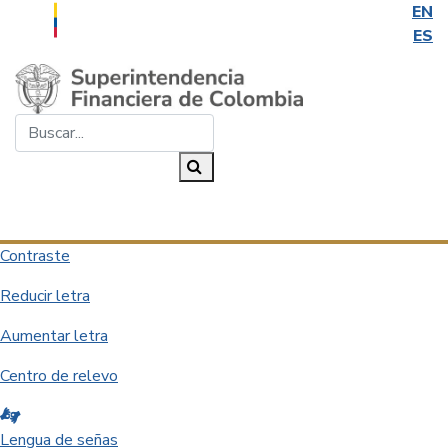
EN
ES
Saltar al contenido principal
Buscar...
Buscar
Desplegar navegación
Contraste
Reducir letra
Aumentar letra
Centro de relevo
Lengua de señas