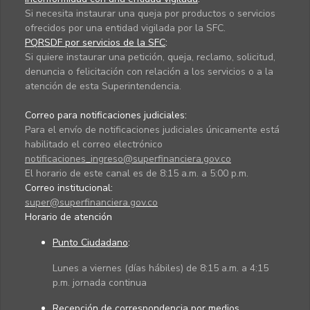
Si necesita instaurar una queja por productos o servicios
ofrecidos por una entidad vigilada por la SFC.
PQRSDF por servicios de la SFC
:
Si quiere instaurar una petición, queja, reclamo, solicitud,
denuncia o felicitación con relación a los servicios o a la
atención de esta Superintendencia.
Correo para notificaciones judiciales:
Para el envío de notificaciones judiciales únicamente está
habilitado el correo electrónico
notificaciones_ingreso@superfinanciera.gov.co
El horario de este canal es de 8:15 a.m. a 5:00 p.m.
Correo institucional:
super@superfinanciera.gov.co
Horario de atención
Punto Ciudadano
:
Lunes a viernes (días hábiles) de 8:15 a.m. a 4:15
p.m. jornada continua
Recepción de correspondencia por medios