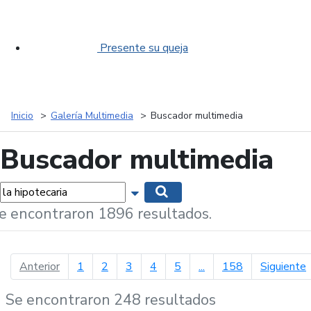
Presente su queja
Inicio
Galería Multimedia
Buscador multimedia
Buscador multimedia
labras...
Mostrar opciones de búsqueda
Buscar
e encontraron 1896 resultados.
página anterior
p
Anterior
1
2
3
4
5
...
158
Siguiente
Se encontraron 248 resultados