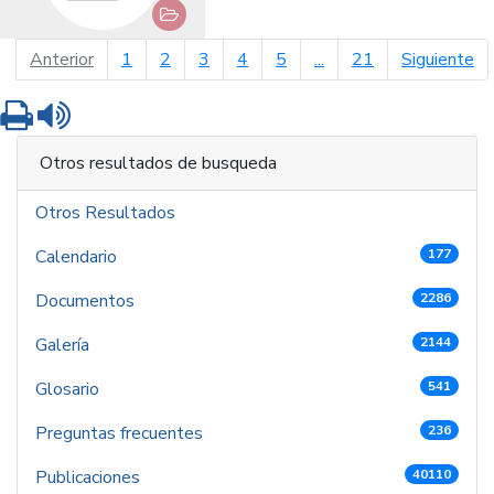
página anterior
pá
Anterior
1
2
3
4
5
...
21
Siguiente
Imprimir
Leer contenido
Otros resultados de busqueda
Otros Resultados
Calendario
177
Documentos
2286
Galería
2144
Glosario
541
Preguntas frecuentes
236
Publicaciones
40110