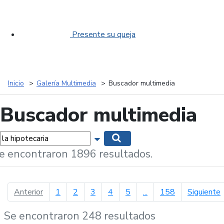
Presente su queja
Inicio
Galería Multimedia
Buscador multimedia
Buscador multimedia
labras...
Mostrar opciones de búsqueda
Buscar
e encontraron 1896 resultados.
página anterior
p
Anterior
1
2
3
4
5
...
158
Siguiente
Se encontraron 248 resultados