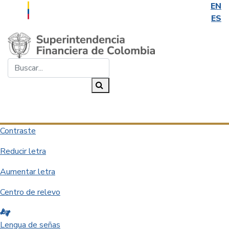
EN
ES
Saltar al contenido principal
Buscar...
Buscar
Desplegar navegación
Contraste
Reducir letra
Aumentar letra
Centro de relevo
Lengua de señas