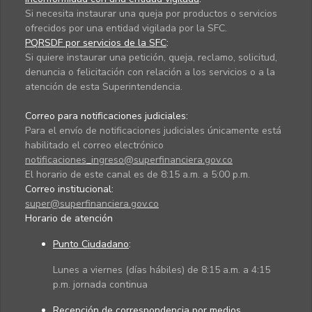
Si necesita instaurar una queja por productos o servicios
ofrecidos por una entidad vigilada por la SFC.
PQRSDF por servicios de la SFC
:
Si quiere instaurar una petición, queja, reclamo, solicitud,
denuncia o felicitación con relación a los servicios o a la
atención de esta Superintendencia.
Correo para notificaciones judiciales:
Para el envío de notificaciones judiciales únicamente está
habilitado el correo electrónico
notificaciones_ingreso@superfinanciera.gov.co
El horario de este canal es de 8:15 a.m. a 5:00 p.m.
Correo institucional:
super@superfinanciera.gov.co
Horario de atención
Punto Ciudadano
:
Lunes a viernes (días hábiles) de 8:15 a.m. a 4:15
p.m. jornada continua
Recepción de correspondencia por medios