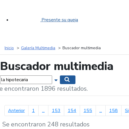
Presente su queja
Inicio
Galería Multimedia
Buscador multimedia
Buscador multimedia
labras...
Mostrar opciones de búsqueda
Buscar
e encontraron 1896 resultados.
página anterior
Anterior
1
...
153
154
155
...
158
S
Se encontraron 248 resultados