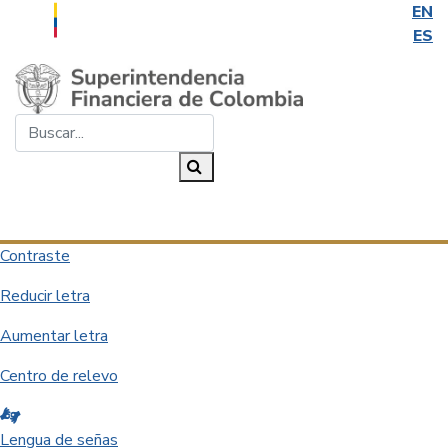
EN
ES
Saltar al contenido principal
Buscar...
Buscar
Desplegar navegación
Contraste
Reducir letra
Aumentar letra
Centro de relevo
Lengua de señas