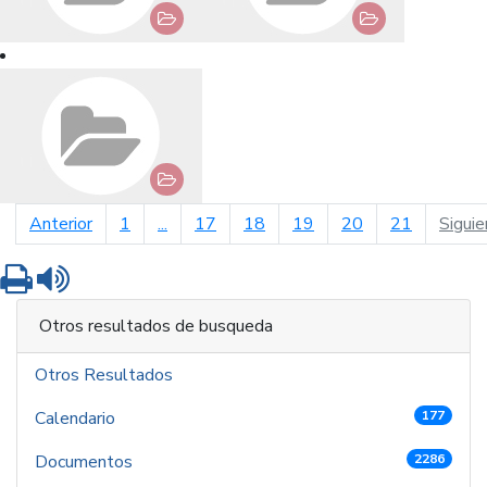
página anterior
Anterior
1
...
17
18
19
20
21
Siguie
Imprimir
Leer contenido
Otros resultados de busqueda
Otros Resultados
Calendario
177
Documentos
2286