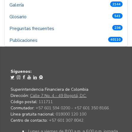
Galería
2144
Glosario
541
Preguntas frecuentes
236
Publicaciones
40110
Síguenos:
Superintendencia Financiera de Colombia
Dirección:
Calle 7 No. 4 - 49 Bogotá, D.C.
Código postal:
111711
Conmutador:
+57 601 594 0200 - +57 601 350 8166
Línea gratuita nacional:
018000 120 100
Centro de contacto:
+57 601 307 8042
Lunes a viernes de 8:00 a.m. a 6:00 p.m. jornada