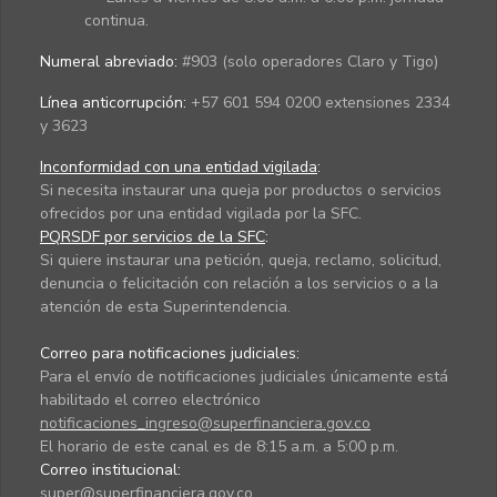
continua.
Numeral abreviado:
#903 (solo operadores Claro y Tigo)
Línea anticorrupción:
+57 601 594 0200 extensiones 2334
y 3623
Inconformidad con una entidad vigilada
:
Si necesita instaurar una queja por productos o servicios
ofrecidos por una entidad vigilada por la SFC.
PQRSDF por servicios de la SFC
:
Si quiere instaurar una petición, queja, reclamo, solicitud,
denuncia o felicitación con relación a los servicios o a la
atención de esta Superintendencia.
Correo para notificaciones judiciales:
Para el envío de notificaciones judiciales únicamente está
habilitado el correo electrónico
notificaciones_ingreso@superfinanciera.gov.co
El horario de este canal es de 8:15 a.m. a 5:00 p.m.
Correo institucional:
super@superfinanciera.gov.co