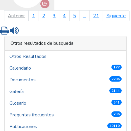
página anterior
pá
Anterior
1
2
3
4
5
...
21
Siguiente
Imprimir
Leer contenido
Otros resultados de busqueda
Otros Resultados
Calendario
177
Documentos
2286
Galería
2144
Glosario
541
Preguntas frecuentes
236
Publicaciones
40110