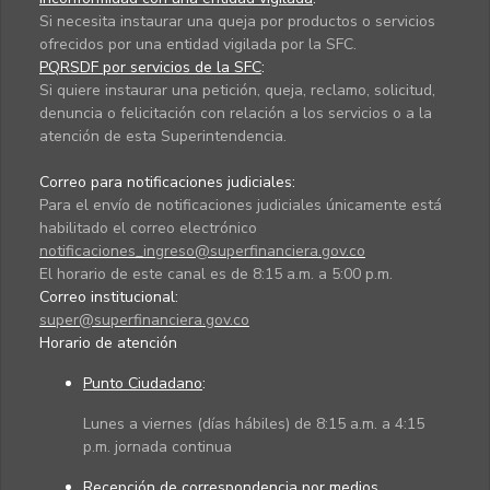
Si necesita instaurar una queja por productos o servicios
ofrecidos por una entidad vigilada por la SFC.
PQRSDF por servicios de la SFC
:
Si quiere instaurar una petición, queja, reclamo, solicitud,
denuncia o felicitación con relación a los servicios o a la
atención de esta Superintendencia.
Correo para notificaciones judiciales:
Para el envío de notificaciones judiciales únicamente está
habilitado el correo electrónico
notificaciones_ingreso@superfinanciera.gov.co
El horario de este canal es de 8:15 a.m. a 5:00 p.m.
Correo institucional:
super@superfinanciera.gov.co
Horario de atención
Punto Ciudadano
:
Lunes a viernes (días hábiles) de 8:15 a.m. a 4:15
p.m. jornada continua
Recepción de correspondencia por medios