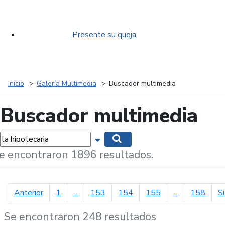
Presente su queja
Inicio
Galería Multimedia
Buscador multimedia
Buscador multimedia
labras...
Mostrar opciones de búsqueda
Buscar
e encontraron 1896 resultados.
página anterior
Anterior
1
...
153
154
155
...
158
S
Se encontraron 248 resultados