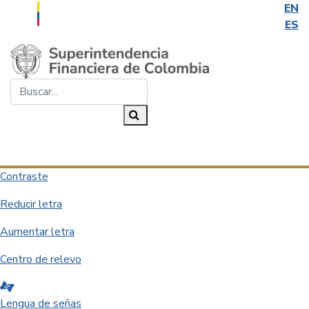
EN
ES
Saltar al contenido principal
Buscar...
Buscar
Desplegar navegación
Contraste
Reducir letra
Aumentar letra
Centro de relevo
Lengua de señas