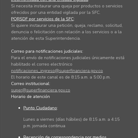
Si necesita instaurar una queja por productos o servicios
ofrecidos por una entidad vigilada por la SFC.
PQRSDF por servicios de la SFC
:
Si quiere instaurar una petición, queja, reclamo, solicitud,
denuncia o felicitación con relación a los servicios o a la
atención de esta Superintendencia.
Correo para notificaciones judiciales:
Para el envío de notificaciones judiciales únicamente está
habilitado el correo electrónico
notificaciones_ingreso@superfinanciera.gov.co
El horario de este canal es de 8:15 a.m. a 5:00 p.m.
Correo institucional:
super@superfinanciera.gov.co
Horario de atención
Punto Ciudadano
:
Lunes a viernes (días hábiles) de 8:15 a.m. a 4:15
p.m. jornada continua
Recepción de correspondencia por medios