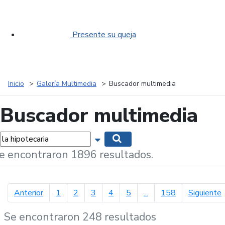
Presente su queja
Inicio
Galería Multimedia
Buscador multimedia
Buscador multimedia
labras...
Mostrar opciones de búsqueda
Buscar
e encontraron 1896 resultados.
página anterior
p
Anterior
1
2
3
4
5
...
158
Siguiente
Se encontraron 248 resultados