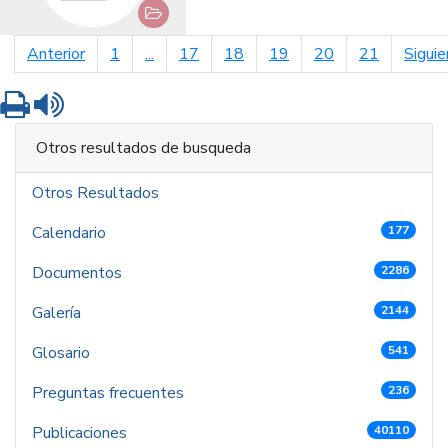
página anterior
Anterior
1
...
17
18
19
20
21
Siguie
Imprimir
Leer contenido
Otros resultados de busqueda
Otros Resultados
Calendario
177
Documentos
2286
Galería
2144
Glosario
541
Preguntas frecuentes
236
Publicaciones
40110