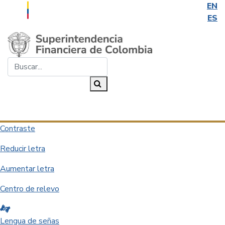
EN
ES
Saltar al contenido principal
Buscar...
Buscar
Desplegar navegación
Contraste
Reducir letra
Aumentar letra
Centro de relevo
Lengua de señas