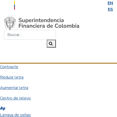
EN
ES
Saltar al contenido principal
Buscar...
Buscar
Desplegar navegación
Contraste
Reducir letra
Aumentar letra
Centro de relevo
Lengua de señas