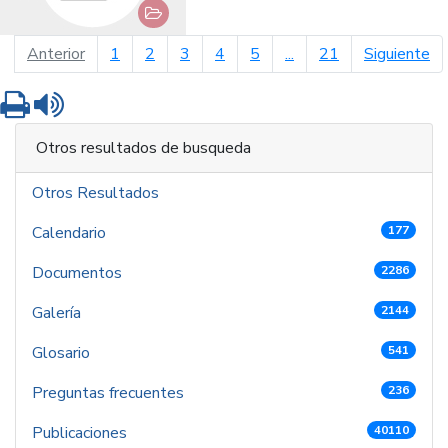
página anterior
pá
Anterior
1
2
3
4
5
...
21
Siguiente
Imprimir
Leer contenido
Otros resultados de busqueda
Otros Resultados
Calendario
177
Documentos
2286
Galería
2144
Glosario
541
Preguntas frecuentes
236
Publicaciones
40110