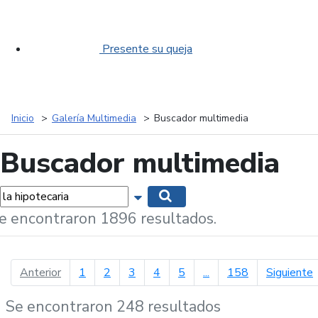
Presente su queja
Inicio
Galería Multimedia
Buscador multimedia
Buscador multimedia
labras...
Mostrar opciones de búsqueda
Buscar
e encontraron 1896 resultados.
página anterior
p
Anterior
1
2
3
4
5
...
158
Siguiente
Se encontraron 248 resultados