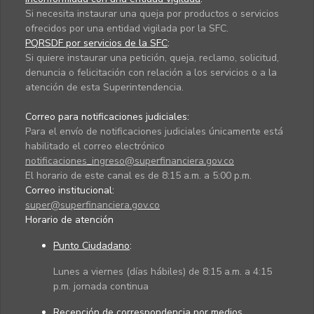
Si necesita instaurar una queja por productos o servicios
ofrecidos por una entidad vigilada por la SFC.
PQRSDF por servicios de la SFC
:
Si quiere instaurar una petición, queja, reclamo, solicitud,
denuncia o felicitación con relación a los servicios o a la
atención de esta Superintendencia.
Correo para notificaciones judiciales:
Para el envío de notificaciones judiciales únicamente está
habilitado el correo electrónico
notificaciones_ingreso@superfinanciera.gov.co
El horario de este canal es de 8:15 a.m. a 5:00 p.m.
Correo institucional:
super@superfinanciera.gov.co
Horario de atención
Punto Ciudadano
:
Lunes a viernes (días hábiles) de 8:15 a.m. a 4:15
p.m. jornada continua
Recepción de correspondencia por medios