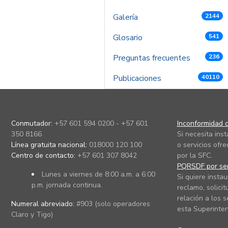
Galería
2144
Glosario
541
Preguntas frecuentes
236
Publicaciones
40110
Conmutador:
+57 601 594 0200 - +57 601
Inconformidad c
350 8166
Si necesita ins
Línea gratuita nacional:
018000 120 100
o servicios ofre
Centro de contacto:
+57 601 307 8042
por la SFC.
PQRSDF por ser
Lunes a viernes de 8:00 a.m. a 6:00
Si quiere instau
p.m. jornada continua.
reclamo, solicit
relación a los s
Numeral abreviado:
#903 (solo operadores
esta Superinten
Claro y Tigo)