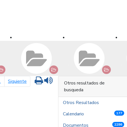
Imprimir
Leer contenido
página siguiente
1
Siguiente
Otros resultados de
busqueda
Otros Resultados
Calendario
177
Documentos
2286