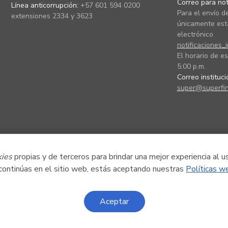
Correo para noti
Línea anticorrupción:
+57 601 594 0200
Para el envío de
extensiones 2334 y 3623
únicamente está
electrónico
notificaciones_
El horario de es
5:00 p.m.
Correo instituc
super@superfin
kies
propias y de terceros para brindar una mejor experiencia al u
 continúas en el sitio web, estás aceptando nuestras
Políticas w
Aceptar