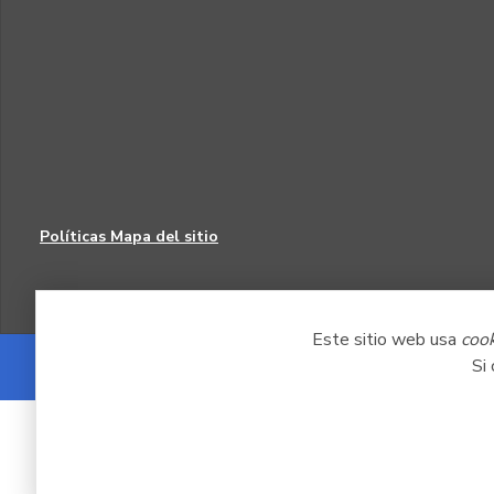
Políticas
Mapa del sitio
Este sitio web usa
coo
Si