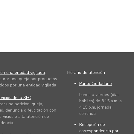
on una entidad vigilada
:
Horario de atención
taurar una queja por productos
Punto Ciudadano
:
cidos por una entidad vigilada
Lunes a viernes (días
vicios de la SFC
:
hábiles) de 8:15 a.m. a
rar una petición, queja,
4:15 p.m. jornada
ud, denuncia o felicitación con
continua
ervicios o a la atención de
dencia.
Recepción de
correspondencia por