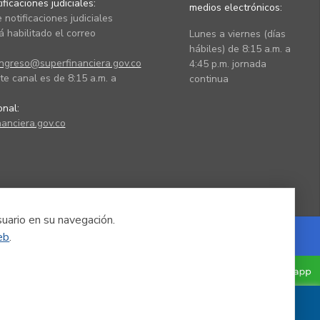
ficaciones judiciales:
medios electrónicos:
 notificaciones judiciales
 habilitado el correo
Lunes a viernes (días
hábiles) de 8:15 a.m. a
ingreso@superfinanciera.gov.co
4:45 p.m. jornada
te canal es de 8:15 a.m. a
continua
ional:
anciera.gov.co
suario en su navegación.
eb
.
Powered by Nexura