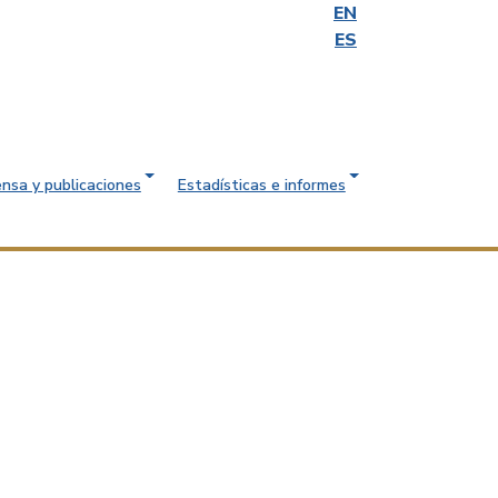
EN
ES
ensa y publicaciones
Estadísticas e informes