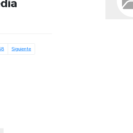
dia
de búsqueda
página siguiente
58
Siguiente