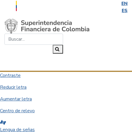
EN
ES
Saltar al contenido principal
Buscar...
Buscar
Desplegar navegación
Contraste
Reducir letra
Aumentar letra
Centro de relevo
Lengua de señas