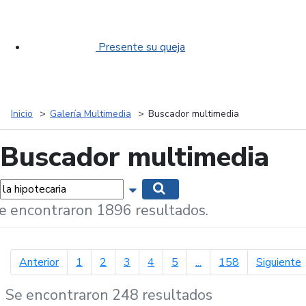
Presente su queja
Inicio
Galería Multimedia
Buscador multimedia
Buscador multimedia
labras...
Mostrar opciones de búsqueda
Buscar
e encontraron 1896 resultados.
página anterior
p
Anterior
1
2
3
4
5
...
158
Siguiente
Se encontraron 248 resultados