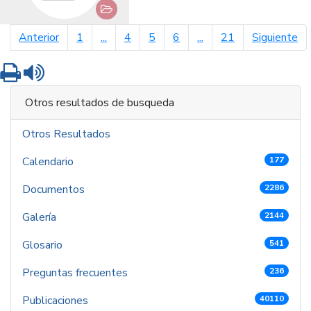
página anterior
pá
Anterior
1
...
4
5
6
...
21
Siguiente
Imprimir
Leer contenido
Otros resultados de busqueda
Otros Resultados
Calendario
177
Documentos
2286
Galería
2144
Glosario
541
Preguntas frecuentes
236
Publicaciones
40110