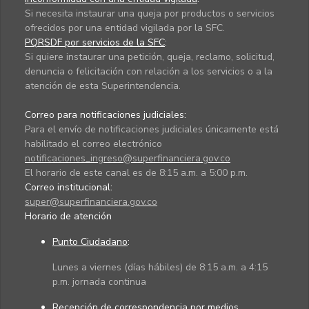
Si necesita instaurar una queja por productos o servicios
ofrecidos por una entidad vigilada por la SFC.
PQRSDF por servicios de la SFC
:
Si quiere instaurar una petición, queja, reclamo, solicitud,
denuncia o felicitación con relación a los servicios o a la
atención de esta Superintendencia.
Correo para notificaciones judiciales:
Para el envío de notificaciones judiciales únicamente está
habilitado el correo electrónico
notificaciones_ingreso@superfinanciera.gov.co
El horario de este canal es de 8:15 a.m. a 5:00 p.m.
Correo institucional:
super@superfinanciera.gov.co
Horario de atención
Punto Ciudadano
:
Lunes a viernes (días hábiles) de 8:15 a.m. a 4:15
p.m. jornada continua
Recepción de correspondencia por medios