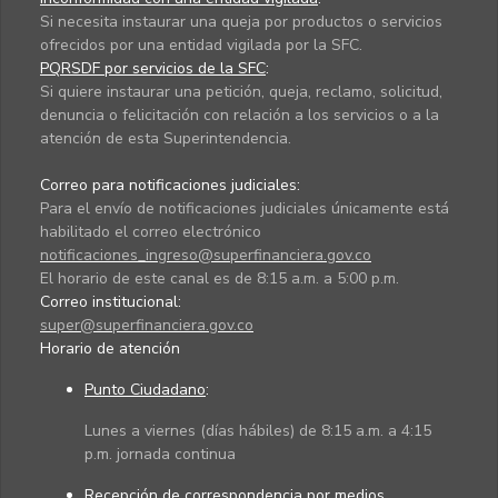
Si necesita instaurar una queja por productos o servicios
ofrecidos por una entidad vigilada por la SFC.
PQRSDF por servicios de la SFC
:
Si quiere instaurar una petición, queja, reclamo, solicitud,
denuncia o felicitación con relación a los servicios o a la
atención de esta Superintendencia.
Correo para notificaciones judiciales:
Para el envío de notificaciones judiciales únicamente está
habilitado el correo electrónico
notificaciones_ingreso@superfinanciera.gov.co
El horario de este canal es de 8:15 a.m. a 5:00 p.m.
Correo institucional:
super@superfinanciera.gov.co
Horario de atención
Punto Ciudadano
:
Lunes a viernes (días hábiles) de 8:15 a.m. a 4:15
p.m. jornada continua
Recepción de correspondencia por medios