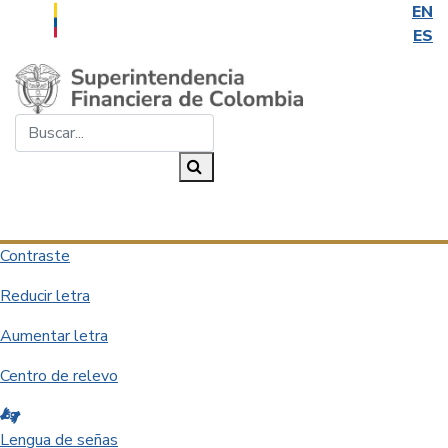
EN
ES
Saltar al contenido principal
Buscar...
Buscar
Desplegar navegación
Contraste
Reducir letra
Aumentar letra
Centro de relevo
Lengua de señas