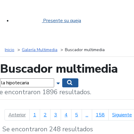
Presente su queja
Inicio
Galería Multimedia
Buscador multimedia
Buscador multimedia
labras...
Mostrar opciones de búsqueda
Buscar
e encontraron 1896 resultados.
página anterior
p
Anterior
1
2
3
4
5
...
158
Siguiente
Se encontraron 248 resultados