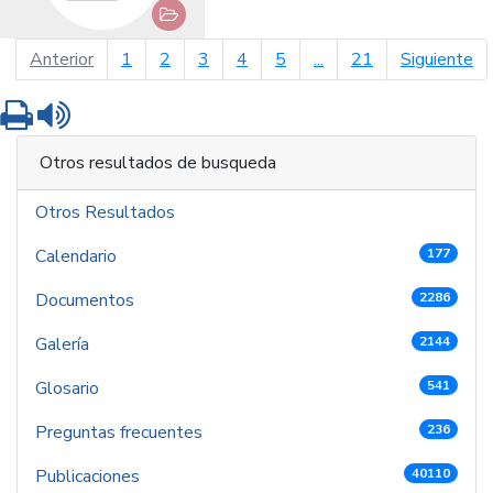
página anterior
pá
Anterior
1
2
3
4
5
...
21
Siguiente
Imprimir
Leer contenido
Otros resultados de busqueda
Otros Resultados
Calendario
177
Documentos
2286
Galería
2144
Glosario
541
Preguntas frecuentes
236
Publicaciones
40110