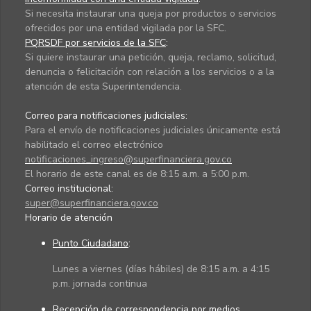
Si necesita instaurar una queja por productos o servicios
ofrecidos por una entidad vigilada por la SFC.
PQRSDF por servicios de la SFC
:
Si quiere instaurar una petición, queja, reclamo, solicitud,
denuncia o felicitación con relación a los servicios o a la
atención de esta Superintendencia.
Correo para notificaciones judiciales:
Para el envío de notificaciones judiciales únicamente está
habilitado el correo electrónico
notificaciones_ingreso@superfinanciera.gov.co
El horario de este canal es de 8:15 a.m. a 5:00 p.m.
Correo institucional:
super@superfinanciera.gov.co
Horario de atención
Punto Ciudadano
:
Lunes a viernes (días hábiles) de 8:15 a.m. a 4:15
p.m. jornada continua
Recepción de correspondencia por medios