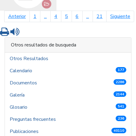
página anterior
pá
Anterior
1
...
4
5
6
...
21
Siguiente
Imprimir
Leer contenido
Otros resultados de busqueda
Otros Resultados
Calendario
177
Documentos
2286
Galería
2144
Glosario
541
Preguntas frecuentes
236
Publicaciones
40110