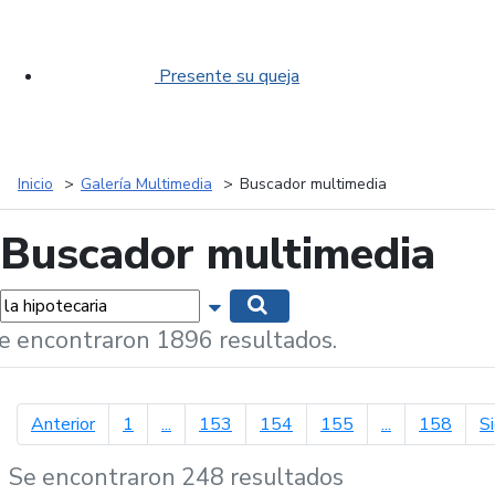
Presente su queja
Inicio
Galería Multimedia
Buscador multimedia
Buscador multimedia
labras...
Mostrar opciones de búsqueda
Buscar
e encontraron 1896 resultados.
página anterior
Anterior
1
...
153
154
155
...
158
S
Se encontraron 248 resultados