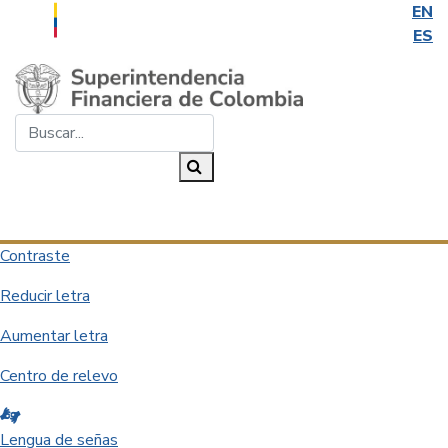
EN
ES
Saltar al contenido principal
Buscar...
Buscar
Desplegar navegación
Contraste
Reducir letra
Aumentar letra
Centro de relevo
Lengua de señas