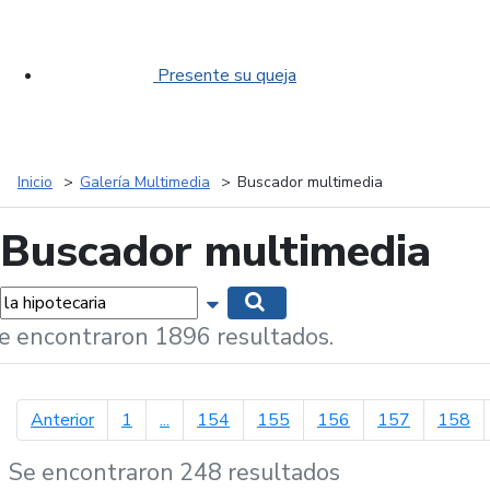
Presente su queja
Inicio
Galería Multimedia
Buscador multimedia
Buscador multimedia
labras...
Mostrar opciones de búsqueda
Buscar
e encontraron 1896 resultados.
página anterior
Anterior
1
...
154
155
156
157
158
Se encontraron 248 resultados