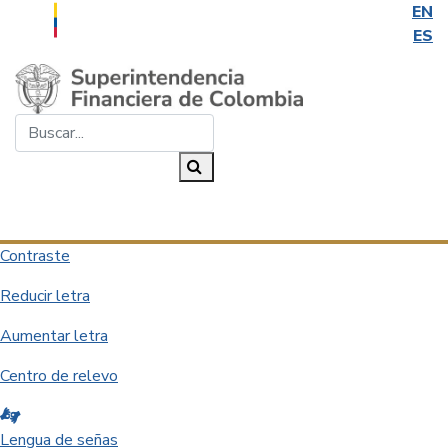
EN
ES
Saltar al contenido principal
Buscar...
Buscar
Desplegar navegación
Contraste
Reducir letra
Aumentar letra
Centro de relevo
Lengua de señas