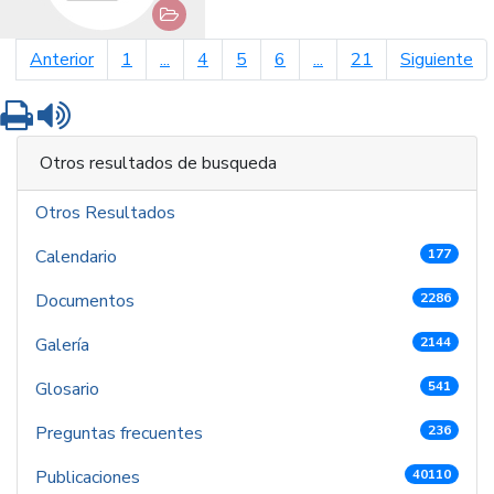
página anterior
pá
Anterior
1
...
4
5
6
...
21
Siguiente
Imprimir
Leer contenido
Otros resultados de busqueda
Otros Resultados
Calendario
177
Documentos
2286
Galería
2144
Glosario
541
Preguntas frecuentes
236
Publicaciones
40110