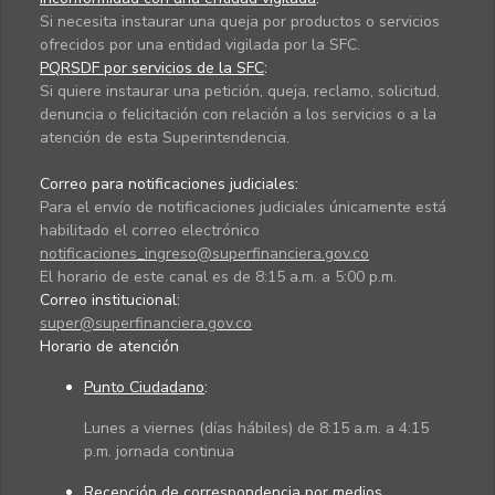
Si necesita instaurar una queja por productos o servicios
ofrecidos por una entidad vigilada por la SFC.
PQRSDF por servicios de la SFC
:
Si quiere instaurar una petición, queja, reclamo, solicitud,
denuncia o felicitación con relación a los servicios o a la
atención de esta Superintendencia.
Correo para notificaciones judiciales:
Para el envío de notificaciones judiciales únicamente está
habilitado el correo electrónico
notificaciones_ingreso@superfinanciera.gov.co
El horario de este canal es de 8:15 a.m. a 5:00 p.m.
Correo institucional:
super@superfinanciera.gov.co
Horario de atención
Punto Ciudadano
:
Lunes a viernes (días hábiles) de 8:15 a.m. a 4:15
p.m. jornada continua
Recepción de correspondencia por medios