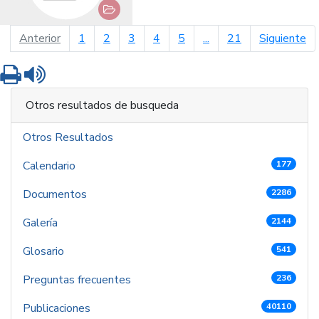
página anterior
pá
Anterior
1
2
3
4
5
...
21
Siguiente
Imprimir
Leer contenido
Otros resultados de busqueda
Otros Resultados
Calendario
177
Documentos
2286
Galería
2144
Glosario
541
Preguntas frecuentes
236
Publicaciones
40110