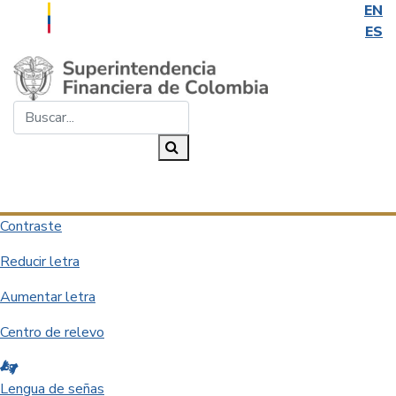
EN
ES
Saltar al contenido principal
Buscar...
Buscar
Desplegar navegación
Contraste
Reducir letra
Aumentar letra
Centro de relevo
Lengua de señas