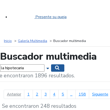
Presente su queja
Inicio
Galería Multimedia
Buscador multimedia
Buscador multimedia
labras...
Mostrar opciones de búsqueda
Buscar
e encontraron 1896 resultados.
página anterior
p
Anterior
1
2
3
4
5
...
158
Siguiente
Se encontraron 248 resultados