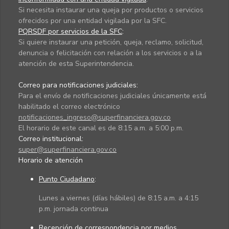
Si necesita instaurar una queja por productos o servicios
ofrecidos por una entidad vigilada por la SFC.
PQRSDF por servicios de la SFC
:
Si quiere instaurar una petición, queja, reclamo, solicitud,
denuncia o felicitación con relación a los servicios o a la
atención de esta Superintendencia.
Correo para notificaciones judiciales:
Para el envío de notificaciones judiciales únicamente está
habilitado el correo electrónico
notificaciones_ingreso@superfinanciera.gov.co
El horario de este canal es de 8:15 a.m. a 5:00 p.m.
Correo institucional:
super@superfinanciera.gov.co
Horario de atención
Punto Ciudadano
:
Lunes a viernes (días hábiles) de 8:15 a.m. a 4:15
p.m. jornada continua
Recepción de correspondencia por medios