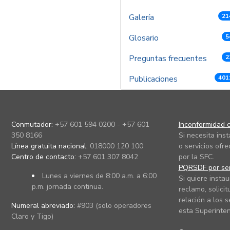
Galería
21
Glosario
5
Preguntas frecuentes
2
Publicaciones
401
Conmutador:
+57 601 594 0200 - +57 601
Inconformidad c
350 8166
Si necesita ins
Línea gratuita nacional:
018000 120 100
o servicios ofre
Centro de contacto:
+57 601 307 8042
por la SFC.
PQRSDF por ser
Lunes a viernes de 8:00 a.m. a 6:00
Si quiere instau
p.m. jornada continua.
reclamo, solicit
relación a los s
Numeral abreviado:
#903 (solo operadores
esta Superinten
Claro y Tigo)