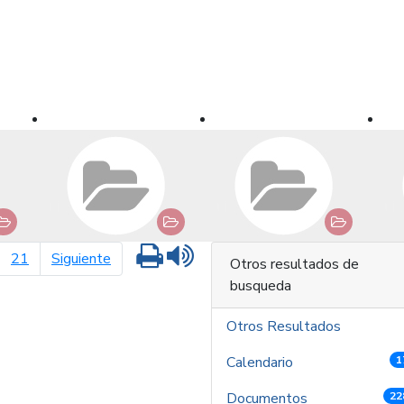
Imprimir
Leer contenido
página siguiente
21
Siguiente
Otros resultados de
busqueda
Otros Resultados
Calendario
1
Documentos
22