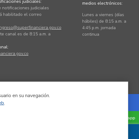
ficaciones judiciales:
medios electrónicos:
 notificaciones judiciales
 habilitado el correo
Lunes a viernes (días
hábiles) de 8:15 a.m. a
ingreso@superfinanciera.gov.co
4:45 p.m. jornada
te canal es de 8:15 a.m. a
continua
ional:
anciera.gov.co
suario en su navegación.
eb
.
Powered by Nexura