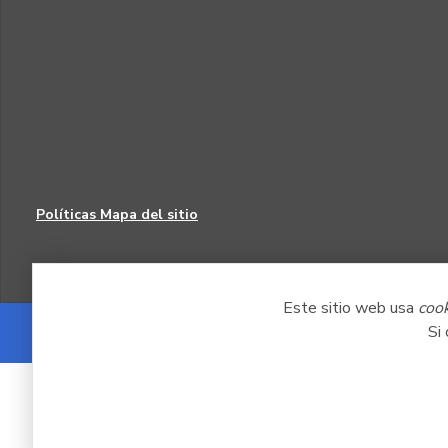
Políticas
Mapa del sitio
Este sitio web usa
coo
Si