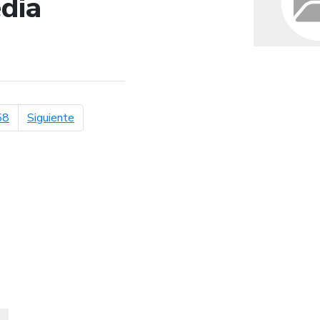
dia
de búsqueda
página siguiente
58
Siguiente