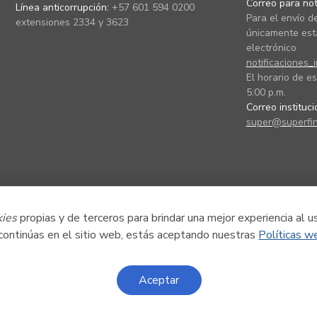
Correo para noti
Línea anticorrupción:
+57 601 594 0200
Para el envío de
extensiones 2334 y 3623
únicamente está
electrónico
notificaciones_
El horario de es
5:00 p.m.
Correo instituc
super@superfin
kies
propias y de terceros para brindar una mejor experiencia al u
 continúas en el sitio web, estás aceptando nuestras
Políticas w
Aceptar