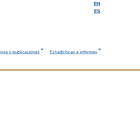
EN
ES
ensa y publicaciones
Estadísticas e informes