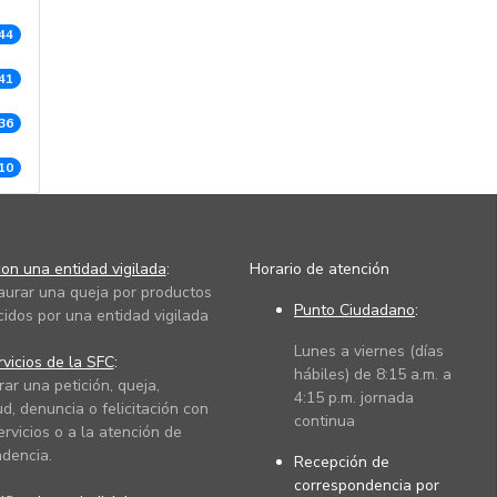
44
41
36
10
on una entidad vigilada
:
Horario de atención
taurar una queja por productos
Punto Ciudadano
:
cidos por una entidad vigilada
Lunes a viernes (días
vicios de la SFC
:
hábiles) de 8:15 a.m. a
rar una petición, queja,
4:15 p.m. jornada
ud, denuncia o felicitación con
continua
ervicios o a la atención de
dencia.
Recepción de
correspondencia por