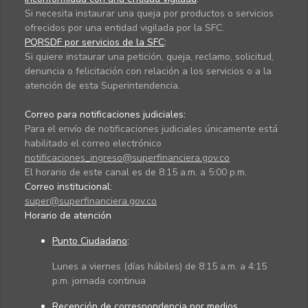
Si necesita instaurar una queja por productos o servicios
ofrecidos por una entidad vigilada por la SFC.
PQRSDF por servicios de la SFC
:
Si quiere instaurar una petición, queja, reclamo, solicitud,
denuncia o felicitación con relación a los servicios o a la
atención de esta Superintendencia.
Correo para notificaciones judiciales:
Para el envío de notificaciones judiciales únicamente está
habilitado el correo electrónico
notificaciones_ingreso@superfinanciera.gov.co
El horario de este canal es de 8:15 a.m. a 5:00 p.m.
Correo institucional:
super@superfinanciera.gov.co
Horario de atención
Punto Ciudadano
:
Lunes a viernes (días hábiles) de 8:15 a.m. a 4:15
p.m. jornada continua
Recepción de correspondencia por medios