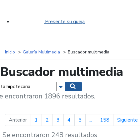
Presente su queja
Inicio
Galería Multimedia
Buscador multimedia
Buscador multimedia
labras...
Mostrar opciones de búsqueda
Buscar
e encontraron 1896 resultados.
página anterior
p
Anterior
1
2
3
4
5
...
158
Siguiente
Se encontraron 248 resultados