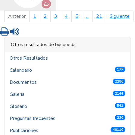
página anterior
pá
Anterior
1
2
3
4
5
...
21
Siguiente
Imprimir
Leer contenido
Otros resultados de busqueda
Otros Resultados
Calendario
177
Documentos
2286
Galería
2144
Glosario
541
Preguntas frecuentes
236
Publicaciones
40110