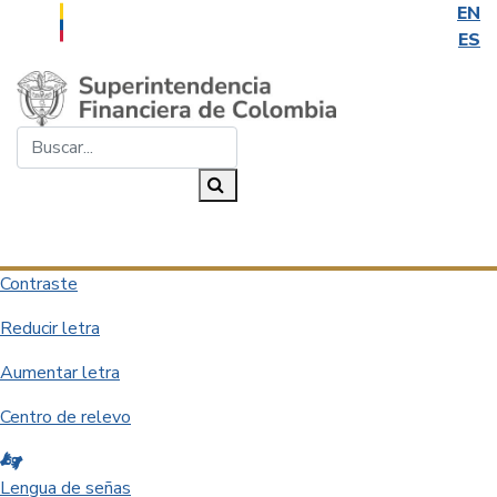
EN
ES
Saltar al contenido principal
Buscar...
Buscar
Desplegar navegación
Contraste
Reducir letra
Aumentar letra
Centro de relevo
Lengua de señas