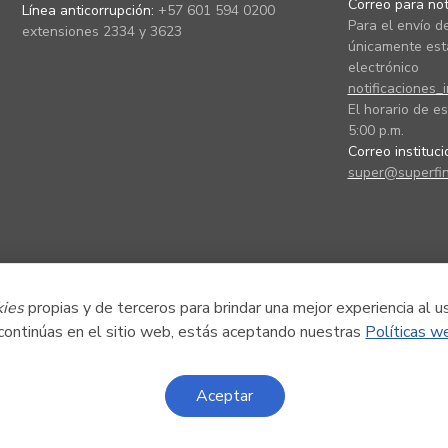
Correo para noti
Línea anticorrupción:
+57 601 594 0200
Para el envío de
extensiones 2334 y 3623
únicamente está
electrónico
notificaciones_
El horario de es
5:00 p.m.
Correo instituc
super@superfin
kies
propias y de terceros para brindar una mejor experiencia al u
 continúas en el sitio web, estás aceptando nuestras
Políticas w
Aceptar