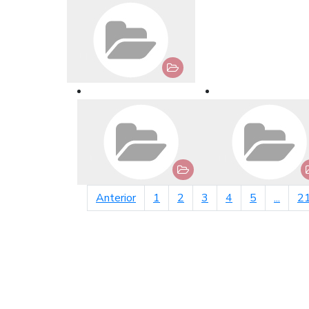
página anterior
Anterior
1
2
3
4
5
...
2