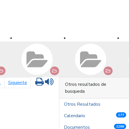
Imprimir
Leer contenido
página siguiente
1
Siguiente
Otros resultados de
busqueda
Otros Resultados
Calendario
177
Documentos
2286