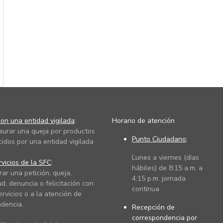
on una entidad vigilada
:
Horario de atención
taurar una queja por productos
Punto Ciudadano
:
cidos por una entidad vigilada
Lunes a viernes (días
vicios de la SFC
:
hábiles) de 8:15 a.m. a
rar una petición, queja,
4:15 p.m. jornada
ud, denuncia o felicitación con
continua
ervicios o a la atención de
dencia.
Recepción de
correspondencia por