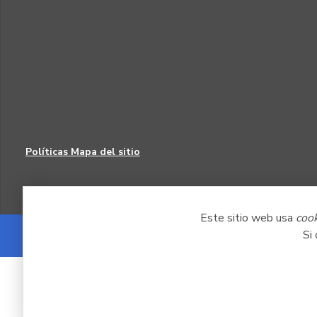
Políticas
Mapa del sitio
Este sitio web usa
coo
Si