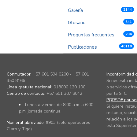
Galería
2144
Glosario
541
Preguntas frecuentes
236
Publicaciones
40110
Conmutador:
+57 601 594 0200 - +57 601
Inconformidad c
350 8166
Si necesita ins
Línea gratuita nacional:
018000 120 100
o servicios ofre
Centro de contacto:
+57 601 307 8042
por la SFC.
PQRSDF por ser
Lunes a viernes de 8:00 a.m. a 6:00
Si quiere instau
p.m. jornada continua.
reclamo, solicit
relación a los s
Numeral abreviado:
#903 (solo operadores
esta Superinten
Claro y Tigo)