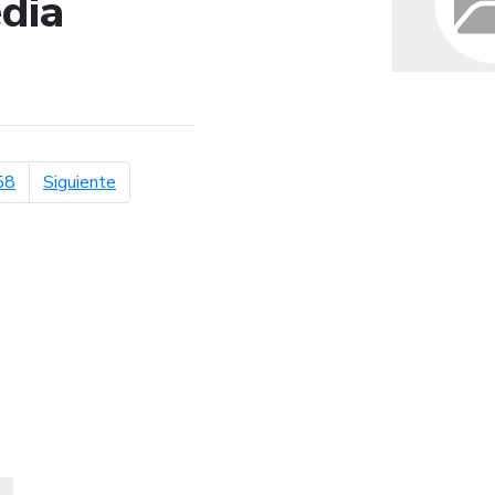
dia
de búsqueda
página siguiente
58
Siguiente