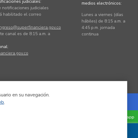
ficaciones judiciales:
medios electrónicos:
 notificaciones judiciales
 habilitado el correo
Lunes a viernes (días
hábiles) de 8:15 a.m. a
ingreso@superfinanciera.gov.co
4:45 p.m. jornada
te canal es de 8:15 a.m. a
continua
ional:
anciera.gov.co
suario en su navegación.
eb
.
Powered by Nexura