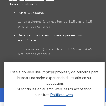
Horario de atención
Punto Ciudadano
:
Lunes a viernes (días hábiles) de 8:15 a.m. a 4:15
p.m. jornada continua
Recepción de correspondencia por medios
electrónicos:
Lunes a viernes (días hábiles) de 8:15 a.m. a 4:45
p.m. jornada continua
Políticas
Mapa del sitio
Este sitio web usa
cookies
propias y de terceros para
brindar una mejor experiencia al usuario en su
navegación.
Si continúas en el sitio web, estás aceptando
nuestras
Políticas web
.
Powered by Nexura