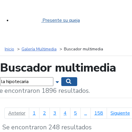
Presente su queja
Inicio
Galería Multimedia
Buscador multimedia
Buscador multimedia
labras...
Mostrar opciones de búsqueda
Buscar
e encontraron 1896 resultados.
página anterior
p
Anterior
1
2
3
4
5
...
158
Siguiente
Se encontraron 248 resultados