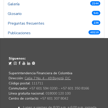
Galería
2144
Glosario
541
Preguntas frecuentes
236
Publicaciones
40110
Síguenos:
Superintendencia Financiera de Colombia
Dirección:
Calle 7 No. 4 - 49 Bogotá, D.C.
Código postal:
111711
Conmutador:
+57 601 594 0200 - +57 601 350 8166
Línea gratuita nacional:
018000 120 100
Centro de contacto:
+57 601 307 8042
Lunes a viernes de 8:00 a.m. a 6:00 p.m. jornada