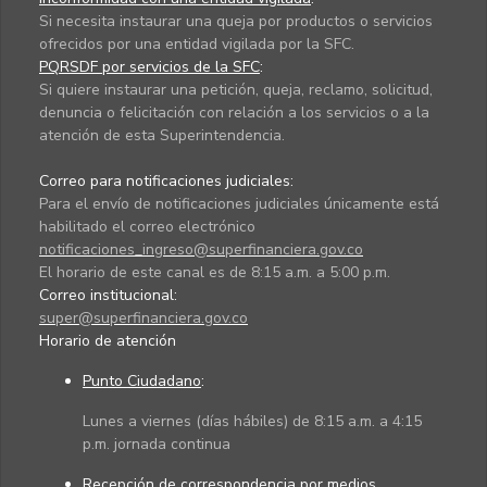
Si necesita instaurar una queja por productos o servicios
ofrecidos por una entidad vigilada por la SFC.
PQRSDF por servicios de la SFC
:
Si quiere instaurar una petición, queja, reclamo, solicitud,
denuncia o felicitación con relación a los servicios o a la
atención de esta Superintendencia.
Correo para notificaciones judiciales:
Para el envío de notificaciones judiciales únicamente está
habilitado el correo electrónico
notificaciones_ingreso@superfinanciera.gov.co
El horario de este canal es de 8:15 a.m. a 5:00 p.m.
Correo institucional:
super@superfinanciera.gov.co
Horario de atención
Punto Ciudadano
:
Lunes a viernes (días hábiles) de 8:15 a.m. a 4:15
p.m. jornada continua
Recepción de correspondencia por medios