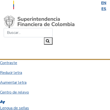
EN
ES
Saltar al contenido principal
Buscar...
Buscar
Desplegar navegación
Contraste
Reducir letra
Aumentar letra
Centro de relevo
Lengua de señas