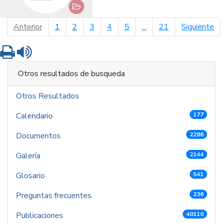
página anterior
pá
Anterior
1
2
3
4
5
...
21
Siguiente
Imprimir
Leer contenido
Otros resultados de busqueda
Otros Resultados
Calendario
177
Documentos
2286
Galería
2144
Glosario
541
Preguntas frecuentes
236
Publicaciones
40110