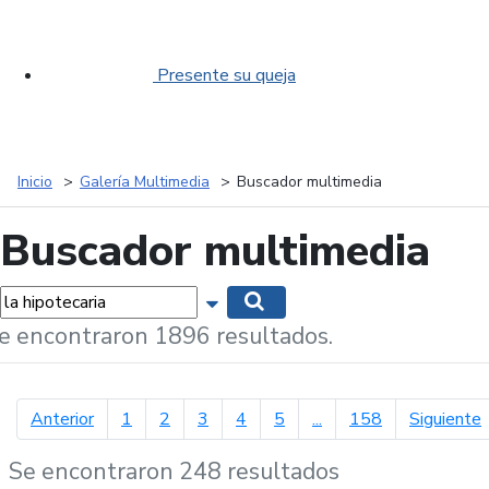
Presente su queja
Inicio
Galería Multimedia
Buscador multimedia
Buscador multimedia
labras...
Mostrar opciones de búsqueda
Buscar
e encontraron 1896 resultados.
página anterior
p
Anterior
1
2
3
4
5
...
158
Siguiente
Se encontraron 248 resultados