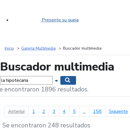
Presente su queja
Inicio
Galería Multimedia
Buscador multimedia
Buscador multimedia
labras...
Mostrar opciones de búsqueda
Buscar
e encontraron 1896 resultados.
página anterior
p
Anterior
1
2
3
4
5
...
158
Siguiente
Se encontraron 248 resultados