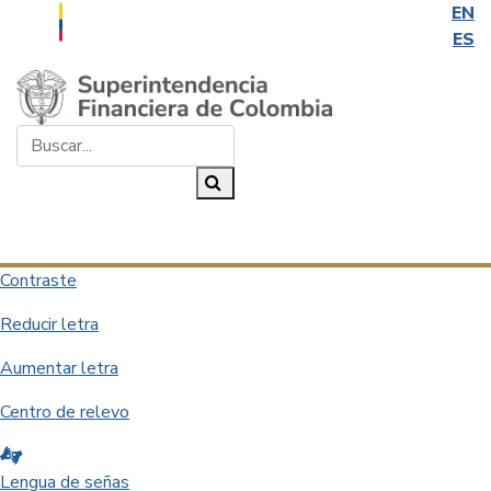
EN
ES
Saltar al contenido principal
Buscar...
Buscar
Desplegar navegación
Contraste
Reducir letra
Aumentar letra
Centro de relevo
Lengua de señas