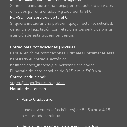
Si necesita instaurar una queja por productos o servicios
ofrecidos por una entidad vigilada por la SFC.
PQRSDF por servicios de la SFC
:
Si quiere instaurar una petición, queja, reclamo, solicitud,
denuncia o felicitación con relación a los servicios o a la
atención de esta Superintendencia.
Correo para notificaciones judiciales:
Para el envío de notificaciones judiciales únicamente está
habilitado el correo electrónico
notificaciones_ingreso@superfinanciera.gov.co
El horario de este canal es de 8:15 a.m. a 5:00 p.m.
Correo institucional:
super@superfinanciera.gov.co
Horario de atención
Punto Ciudadano
:
Lunes a viernes (días hábiles) de 8:15 a.m. a 4:15
p.m. jornada continua
Recepción de correspondencia por medios