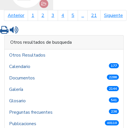
página anterior
pá
Anterior
1
2
3
4
5
...
21
Siguiente
Imprimir
Leer contenido
Otros resultados de busqueda
Otros Resultados
Calendario
177
Documentos
2286
Galería
2144
Glosario
541
Preguntas frecuentes
236
Publicaciones
40110