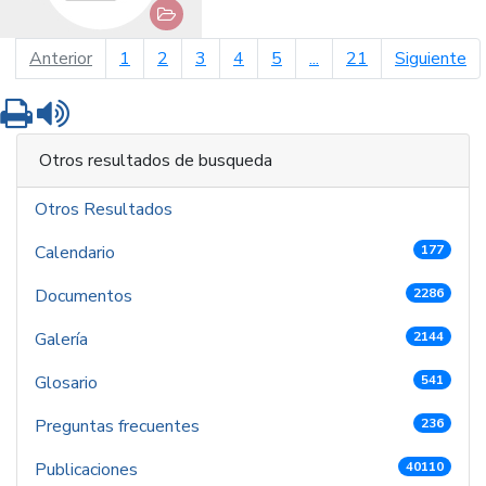
página anterior
pá
Anterior
1
2
3
4
5
...
21
Siguiente
Imprimir
Leer contenido
Otros resultados de busqueda
Otros Resultados
Calendario
177
Documentos
2286
Galería
2144
Glosario
541
Preguntas frecuentes
236
Publicaciones
40110