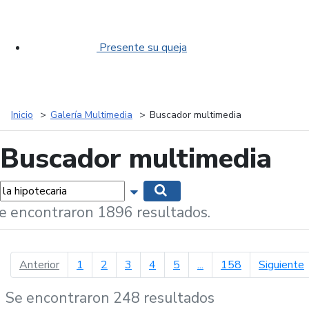
Presente su queja
Inicio
Galería Multimedia
Buscador multimedia
Buscador multimedia
labras...
Mostrar opciones de búsqueda
Buscar
e encontraron 1896 resultados.
página anterior
p
Anterior
1
2
3
4
5
...
158
Siguiente
Se encontraron 248 resultados