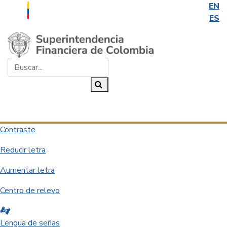
EN
ES
Saltar al contenido principal
Buscar...
Buscar
Desplegar navegación
Contraste
Reducir letra
Aumentar letra
Centro de relevo
Lengua de señas