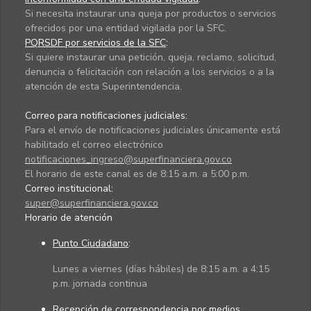
Si necesita instaurar una queja por productos o servicios
ofrecidos por una entidad vigilada por la SFC.
PQRSDF por servicios de la SFC
:
Si quiere instaurar una petición, queja, reclamo, solicitud,
denuncia o felicitación con relación a los servicios o a la
atención de esta Superintendencia.
Correo para notificaciones judiciales:
Para el envío de notificaciones judiciales únicamente está
habilitado el correo electrónico
notificaciones_ingreso@superfinanciera.gov.co
El horario de este canal es de 8:15 a.m. a 5:00 p.m.
Correo institucional:
super@superfinanciera.gov.co
Horario de atención
Punto Ciudadano
:
Lunes a viernes (días hábiles) de 8:15 a.m. a 4:15
p.m. jornada continua
Recepción de correspondencia por medios