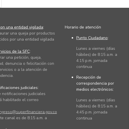
on una entidad vigilada
:
Horario de atención
taurar una queja por productos
Punto Ciudadano
:
cidos por una entidad vigilada
Lunes a viernes (días
vicios de la SFC
:
hábiles) de 8:15 a.m. a
rar una petición, queja,
4:15 p.m. jornada
ud, denuncia o felicitación con
continua
ervicios o a la atención de
dencia.
Recepción de
correspondencia por
ficaciones judiciales:
medios electrónicos:
 notificaciones judiciales
 habilitado el correo
Lunes a viernes (días
hábiles) de 8:15 a.m. a
ingreso@superfinanciera.gov.co
4:45 p.m. jornada
te canal es de 8:15 a.m. a
continua