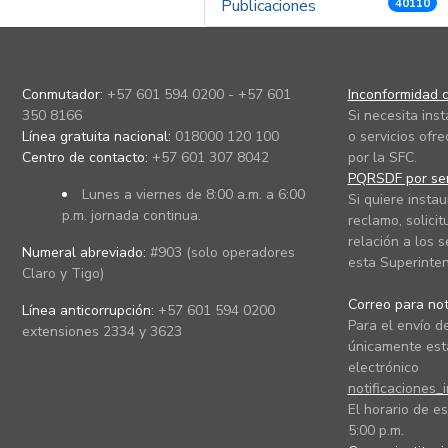
Publicaciones
40110
Conmutador:
+57 601 594 0200 - +57 601
Inconformidad c
350 8166
Si necesita ins
Línea gratuita nacional:
018000 120 100
o servicios ofre
Centro de contacto:
+57 601 307 8042
por la SFC.
PQRSDF por ser
Lunes a viernes de 8:00 a.m. a 6:00
Si quiere instau
p.m. jornada continua.
reclamo, solicit
relación a los s
Numeral abreviado:
#903 (solo operadores
esta Superinten
Claro y Tigo)
Correo para noti
Línea anticorrupción:
+57 601 594 0200
Para el envío de
extensiones 2334 y 3623
únicamente está
electrónico
notificaciones_
El horario de es
5:00 p.m.