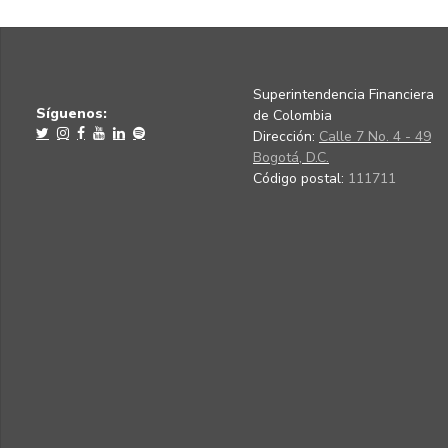
Superintendencia Financiera
Síguenos:
de Colombia
Dirección:
Calle 7 No. 4 - 49
Bogotá, D.C.
Código postal:
111711