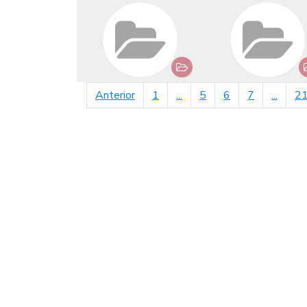
página anterior
Anterior
1
...
5
6
7
...
2