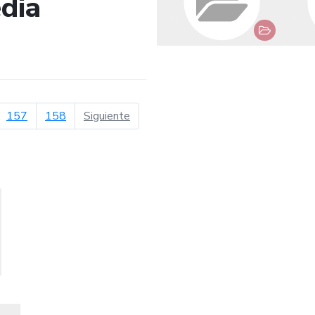
dia
de búsqueda
página siguiente
157
158
Siguiente