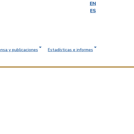
EN
ES
ensa y publicaciones
Estadísticas e informes