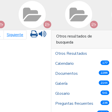
Imprimir
Leer contenido
página siguiente
1
Siguiente
Otros resultados de
busqueda
Otros Resultados
Calendario
177
Documentos
2286
Galería
2144
Glosario
541
Preguntas frecuentes
236