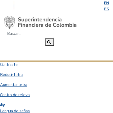
EN
ES
Saltar al contenido principal
Buscar...
Buscar
Desplegar navegación
Contraste
Reducir letra
Aumentar letra
Centro de relevo
Lengua de señas