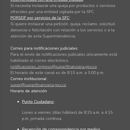
Si necesita instaurar una queja por productos o servicios
ofrecidos por una entidad vigilada por la SFC.
PQRSDF por servicios de la SFC
:
Si quiere instaurar una petición, queja, reclamo, solicitud,
denuncia o felicitación con relación a los servicios o a la
atención de esta Superintendencia.
Correo para notificaciones judiciales:
Para el envío de notificaciones judiciales únicamente está
habilitado el correo electrónico
notificaciones_ingreso@superfinanciera.gov.co
El horario de este canal es de 8:15 a.m. a 5:00 p.m.
Correo institucional:
super@superfinanciera.gov.co
Horario de atención
Punto Ciudadano
:
Lunes a viernes (días hábiles) de 8:15 a.m. a 4:15
p.m. jornada continua
Recepción de correspondencia por medios