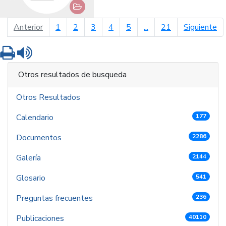
página anterior
pá
Anterior
1
2
3
4
5
...
21
Siguiente
Imprimir
Leer contenido
Otros resultados de busqueda
Otros Resultados
Calendario
177
Documentos
2286
Galería
2144
Glosario
541
Preguntas frecuentes
236
Publicaciones
40110