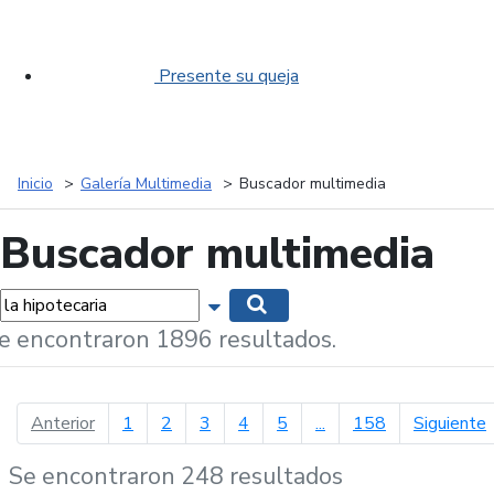
Presente su queja
Inicio
Galería Multimedia
Buscador multimedia
Buscador multimedia
labras...
Mostrar opciones de búsqueda
Buscar
e encontraron 1896 resultados.
página anterior
p
Anterior
1
2
3
4
5
...
158
Siguiente
Se encontraron 248 resultados