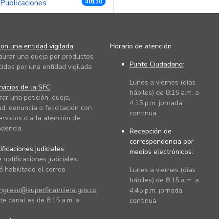
Publicaciones
40110
on una entidad vigilada
:
Horario de atención
taurar una queja por productos
Punto Ciudadano
:
cidos por una entidad vigilada
Lunes a viernes (días
vicios de la SFC
:
hábiles) de 8:15 a.m. a
rar una petición, queja,
4:15 p.m. jornada
ud, denuncia o felicitación con
continua
ervicios o a la atención de
dencia.
Recepción de
correspondencia por
ficaciones judiciales:
medios electrónicos:
 notificaciones judiciales
 habilitado el correo
Lunes a viernes (días
hábiles) de 8:15 a.m. a
ingreso@superfinanciera.gov.co
4:45 p.m. jornada
te canal es de 8:15 a.m. a
continua