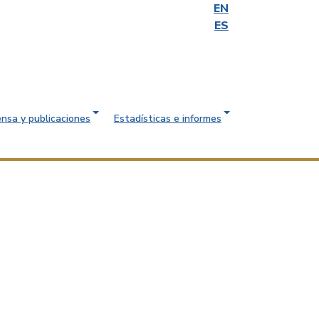
EN
ES
ensa y publicaciones
Estadísticas e informes