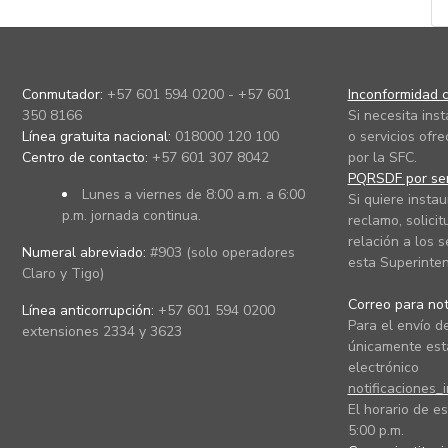
Conmutador:
+57 601 594 0200 - +57 601
Inconformidad c
350 8166
Si necesita ins
Línea gratuita nacional:
018000 120 100
o servicios ofre
Centro de contacto:
+57 601 307 8042
por la SFC.
PQRSDF por ser
Lunes a viernes de 8:00 a.m. a 6:00
Si quiere instau
p.m. jornada continua.
reclamo, solicit
relación a los s
Numeral abreviado:
#903 (solo operadores
esta Superinten
Claro y Tigo)
Correo para noti
Línea anticorrupción:
+57 601 594 0200
Para el envío de
extensiones 2334 y 3623
únicamente está
electrónico
notificaciones_
El horario de es
5:00 p.m.