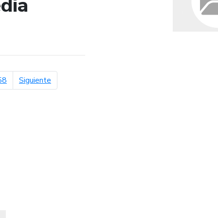
dia
de búsqueda
página siguiente
58
Siguiente