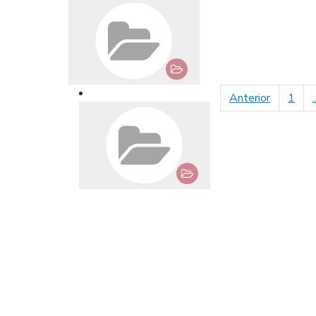
página an
Anterior
1
.