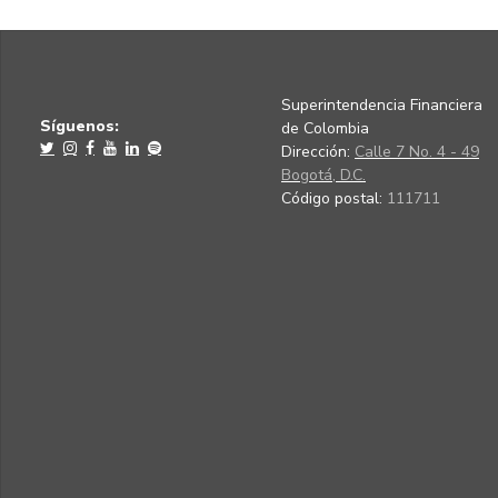
Superintendencia Financiera
Síguenos:
de Colombia
Dirección:
Calle 7 No. 4 - 49
Bogotá, D.C.
Código postal:
111711