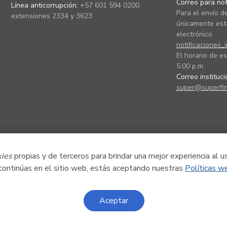
Correo para noti
Línea anticorrupción:
+57 601 594 0200
Para el envío de
extensiones 2334 y 3623
únicamente está
electrónico
notificaciones_
El horario de es
5:00 p.m.
Correo instituc
super@superfin
kies
propias y de terceros para brindar una mejor experiencia al u
 continúas en el sitio web, estás aceptando nuestras
Políticas w
Aceptar