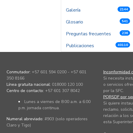
Galería
2144
Glosario
541
Preguntas frecuentes
236
Publicaciones
40110
Conmutador:
+57 601 594 0200 - +57 601
Inconformidad c
350 8166
Si necesita ins
Línea gratuita nacional:
018000 120 100
o servicios ofre
Centro de contacto:
+57 601 307 8042
por la SFC.
PQRSDF por ser
Lunes a viernes de 8:00 a.m. a 6:00
Si quiere instau
p.m. jornada continua.
reclamo, solicit
relación a los s
Numeral abreviado:
#903 (solo operadores
esta Superinten
Claro y Tigo)