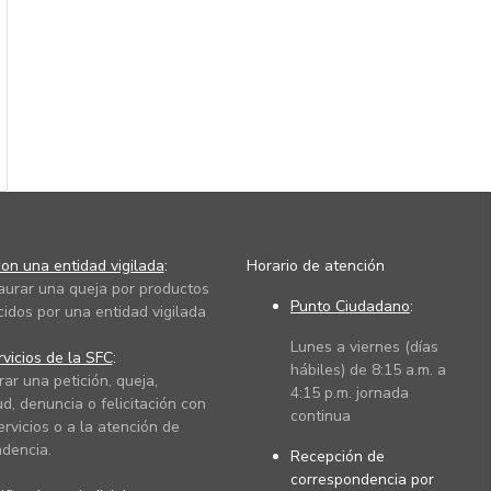
on una entidad vigilada
:
Horario de atención
taurar una queja por productos
Punto Ciudadano
:
cidos por una entidad vigilada
Lunes a viernes (días
vicios de la SFC
:
hábiles) de 8:15 a.m. a
rar una petición, queja,
4:15 p.m. jornada
ud, denuncia o felicitación con
continua
ervicios o a la atención de
dencia.
Recepción de
correspondencia por