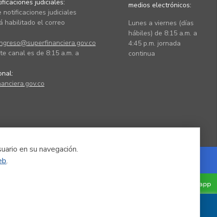
ficaciones judiciales:
medios electrónicos:
 notificaciones judiciales
 habilitado el correo
Lunes a viernes (días
hábiles) de 8:15 a.m. a
ingreso@superfinanciera.gov.co
4:45 p.m. jornada
te canal es de 8:15 a.m. a
continua
ional:
anciera.gov.co
suario en su navegación.
eb
.
Powered by Nexura