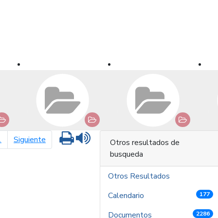
Imprimir
Leer contenido
página siguiente
1
Siguiente
Otros resultados de
busqueda
Otros Resultados
Calendario
177
Documentos
2286