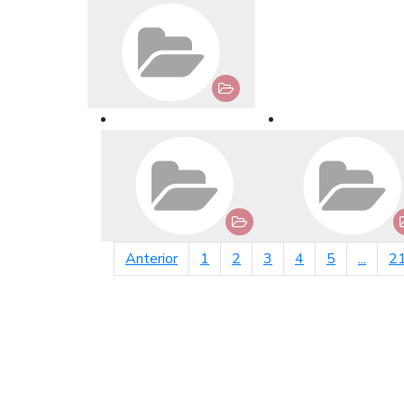
página anterior
Anterior
1
2
3
4
5
...
2