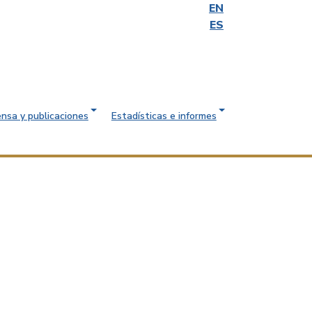
EN
ES
ensa y publicaciones
Estadísticas e informes