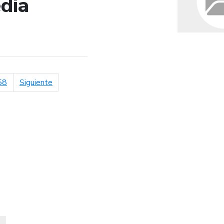
dia
de búsqueda
página siguiente
58
Siguiente