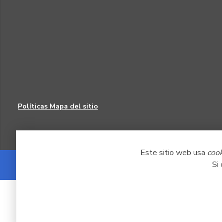
Políticas
Mapa del sitio
Este sitio web usa
coo
Si