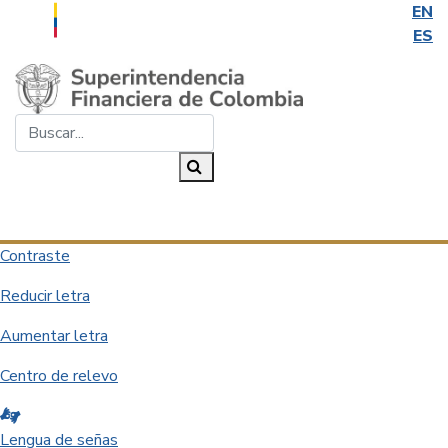
EN
ES
Saltar al contenido principal
Buscar...
Buscar
Desplegar navegación
Contraste
Reducir letra
Aumentar letra
Centro de relevo
Lengua de señas