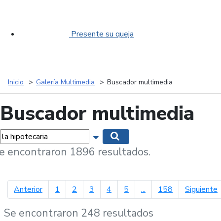
Presente su queja
Inicio
Galería Multimedia
Buscador multimedia
Buscador multimedia
labras...
Mostrar opciones de búsqueda
Buscar
e encontraron 1896 resultados.
página anterior
p
Anterior
1
2
3
4
5
...
158
Siguiente
Se encontraron 248 resultados