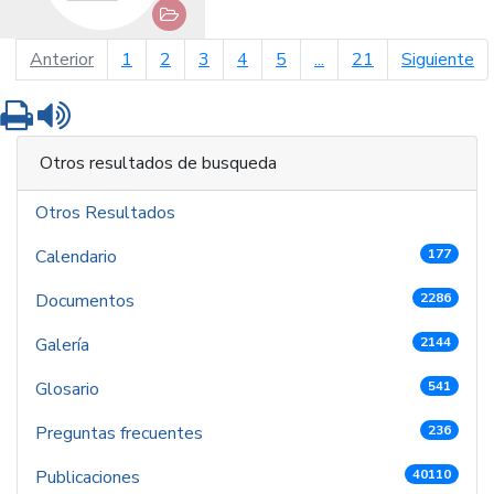
página anterior
pá
Anterior
1
2
3
4
5
...
21
Siguiente
Imprimir
Leer contenido
Otros resultados de busqueda
Otros Resultados
Calendario
177
Documentos
2286
Galería
2144
Glosario
541
Preguntas frecuentes
236
Publicaciones
40110