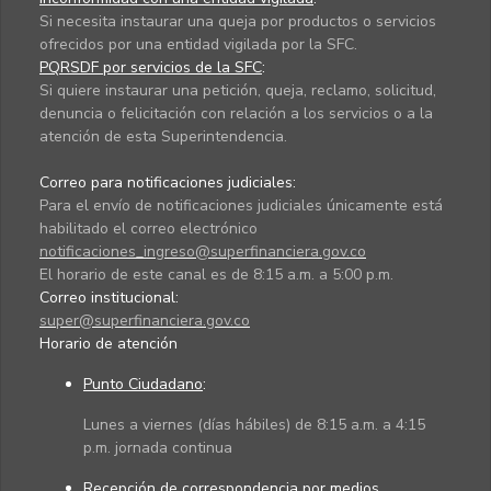
Si necesita instaurar una queja por productos o servicios
ofrecidos por una entidad vigilada por la SFC.
PQRSDF por servicios de la SFC
:
Si quiere instaurar una petición, queja, reclamo, solicitud,
denuncia o felicitación con relación a los servicios o a la
atención de esta Superintendencia.
Correo para notificaciones judiciales:
Para el envío de notificaciones judiciales únicamente está
habilitado el correo electrónico
notificaciones_ingreso@superfinanciera.gov.co
El horario de este canal es de 8:15 a.m. a 5:00 p.m.
Correo institucional:
super@superfinanciera.gov.co
Horario de atención
Punto Ciudadano
:
Lunes a viernes (días hábiles) de 8:15 a.m. a 4:15
p.m. jornada continua
Recepción de correspondencia por medios