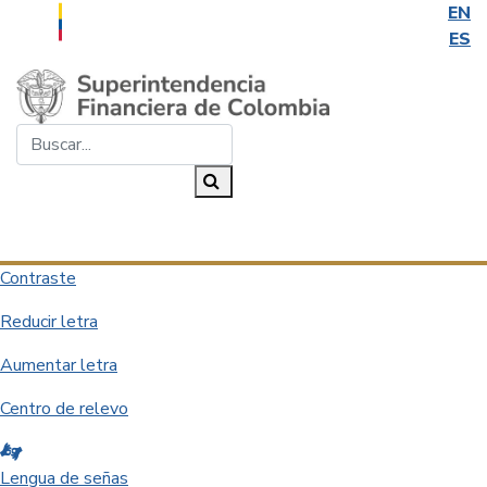
EN
ES
Saltar al contenido principal
Buscar...
Buscar
Desplegar navegación
Contraste
Reducir letra
Aumentar letra
Centro de relevo
Lengua de señas