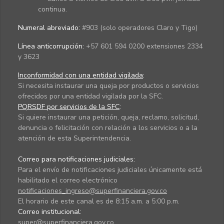
continua.
Numeral abreviado:
#903 (solo operadores Claro y Tigo)
Línea anticorrupción:
+57 601 594 0200 extensiones 2334
y 3623
Inconformidad con una entidad vigilada
:
Si necesita instaurar una queja por productos o servicios
ofrecidos por una entidad vigilada por la SFC.
PQRSDF por servicios de la SFC
:
Si quiere instaurar una petición, queja, reclamo, solicitud,
denuncia o felicitación con relación a los servicios o a la
atención de esta Superintendencia.
Correo para notificaciones judiciales:
Para el envío de notificaciones judiciales únicamente está
habilitado el correo electrónico
notificaciones_ingreso@superfinanciera.gov.co
El horario de este canal es de 8:15 a.m. a 5:00 p.m.
Correo institucional:
super@superfinanciera.gov.co