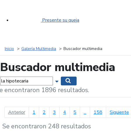
Presente su queja
Inicio
Galería Multimedia
Buscador multimedia
Buscador multimedia
labras...
Mostrar opciones de búsqueda
Buscar
e encontraron 1896 resultados.
página anterior
p
Anterior
1
2
3
4
5
...
158
Siguiente
Se encontraron 248 resultados