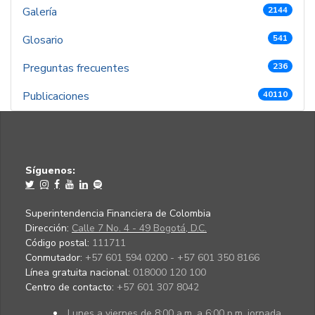
Galería
2144
Glosario
541
Preguntas frecuentes
236
Publicaciones
40110
Síguenos:
Superintendencia Financiera de Colombia
Dirección:
Calle 7 No. 4 - 49 Bogotá, D.C.
Código postal:
111711
Conmutador:
+57 601 594 0200 - +57 601 350 8166
Línea gratuita nacional:
018000 120 100
Centro de contacto:
+57 601 307 8042
Lunes a viernes de 8:00 a.m. a 6:00 p.m. jornada