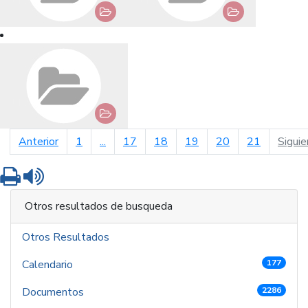
página anterior
Anterior
1
...
17
18
19
20
21
Siguie
Imprimir
Leer contenido
Otros resultados de busqueda
Otros Resultados
Calendario
177
Documentos
2286