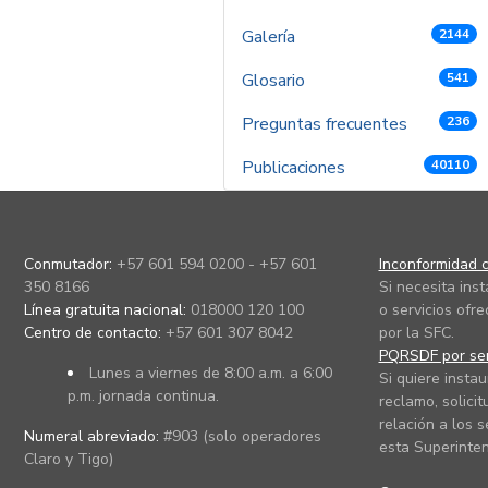
Galería
2144
Glosario
541
Preguntas frecuentes
236
Publicaciones
40110
Conmutador:
+57 601 594 0200 - +57 601
Inconformidad c
350 8166
Si necesita ins
Línea gratuita nacional:
018000 120 100
o servicios ofre
Centro de contacto:
+57 601 307 8042
por la SFC.
PQRSDF por ser
Lunes a viernes de 8:00 a.m. a 6:00
Si quiere instau
p.m. jornada continua.
reclamo, solicit
relación a los s
Numeral abreviado:
#903 (solo operadores
esta Superinten
Claro y Tigo)