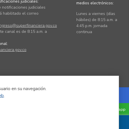
ficaciones judiciales:
medios electrónicos:
 notificaciones judiciales
 habilitado el correo
Lunes a viernes (días
hábiles) de 8:15 a.m. a
ingreso@superfinanciera.gov.co
4:45 p.m. jornada
te canal es de 8:15 a.m. a
continua
ional:
anciera.gov.co
suario en su navegación.
eb
.
Powered by Nexura