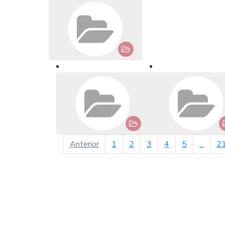
página anterior
Anterior
1
2
3
4
5
...
2