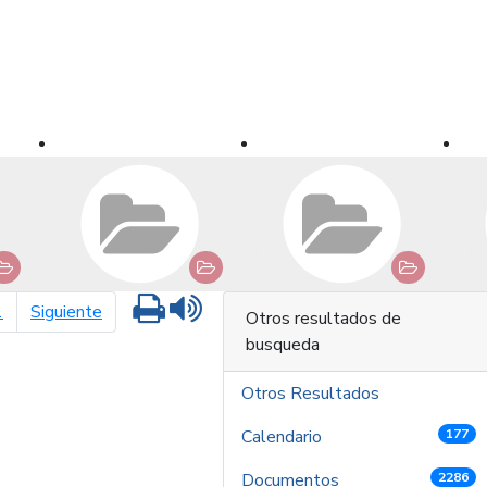
Imprimir
Leer contenido
página siguiente
1
Siguiente
Otros resultados de
busqueda
Otros Resultados
Calendario
177
Documentos
2286