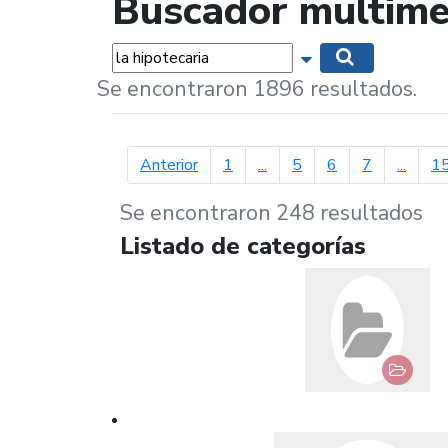
Buscador multime
Palabras...
Mostrar opciones 
Buscar
Se encontraron 1896 resultados.
página anterior
Anterior
1
...
5
6
7
...
1
Se encontraron 248 resultados
Listado de categorías