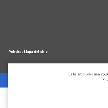
Políticas
Mapa del sitio
Este sitio web usa
coo
Si