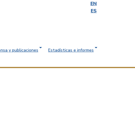
EN
ES
ensa y publicaciones
Estadísticas e informes