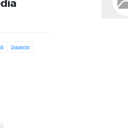
dia
de búsqueda
página siguiente
58
Siguiente