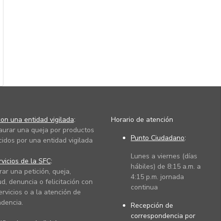
on una entidad vigilada
:
Horario de atención
taurar una queja por productos
Punto Ciudadano
:
cidos por una entidad vigilada
Lunes a viernes (días
vicios de la SFC
:
hábiles) de 8:15 a.m. a
rar una petición, queja,
4:15 p.m. jornada
ud, denuncia o felicitación con
continua
ervicios o a la atención de
dencia.
Recepción de
correspondencia por