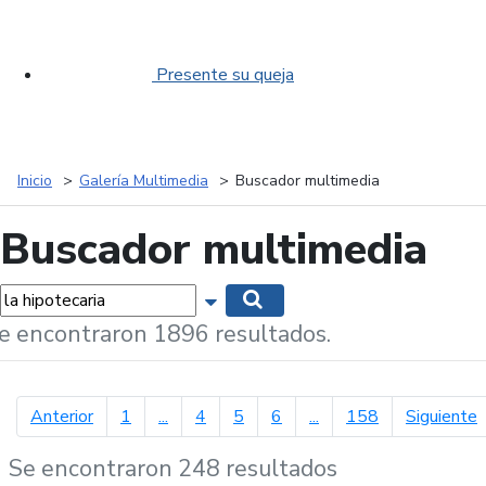
Presente su queja
Inicio
Galería Multimedia
Buscador multimedia
Buscador multimedia
labras...
Mostrar opciones de búsqueda
Buscar
e encontraron 1896 resultados.
página anterior
p
Anterior
1
...
4
5
6
...
158
Siguiente
Se encontraron 248 resultados