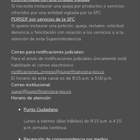
Si necesita instaurar una queja por productos o servicios
ofrecidos por una entidad vigilada por la SFC.
PQRSDF por servicios de la SFC
:
Si quiere instaurar una petición, queja, reclamo, solicitud,
denuncia o felicitación con relación a los servicios o a la
atención de esta Superintendencia.
Correo para notificaciones judiciales:
Para el envío de notificaciones judiciales únicamente está
habilitado el correo electrónico
notificaciones_ingreso@superfinanciera.gov.co
El horario de este canal es de 8:15 a.m. a 5:00 p.m.
Correo institucional:
super@superfinanciera.gov.co
Horario de atención
Punto Ciudadano
:
Lunes a viernes (días hábiles) de 8:15 a.m. a 4:15
p.m. jornada continua
Recepción de correspondencia por medios