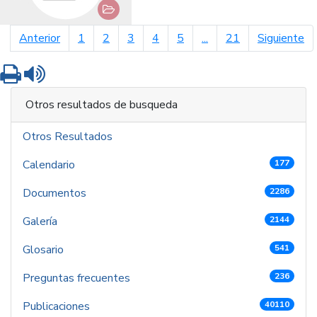
página anterior
pá
Anterior
1
2
3
4
5
...
21
Siguiente
Imprimir
Leer contenido
Otros resultados de busqueda
Otros Resultados
Calendario
177
Documentos
2286
Galería
2144
Glosario
541
Preguntas frecuentes
236
Publicaciones
40110