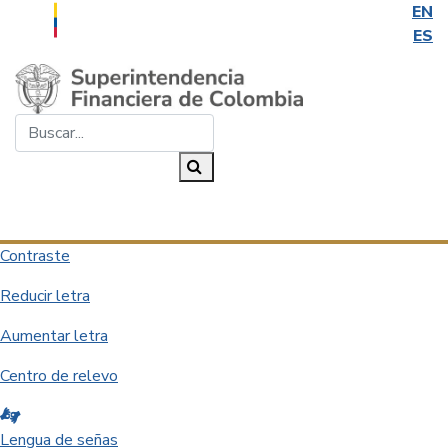
EN
ES
Saltar al contenido principal
Buscar...
Buscar
Desplegar navegación
Contraste
Reducir letra
Aumentar letra
Centro de relevo
Lengua de señas