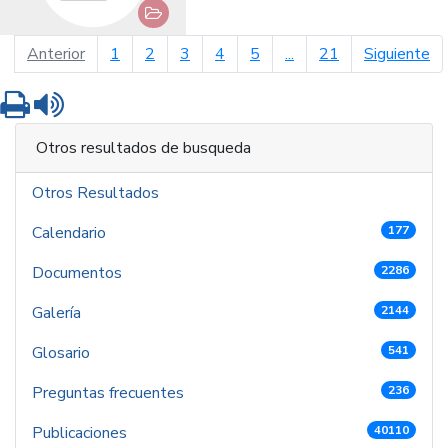
página anterior
pá
Anterior
1
2
3
4
5
...
21
Siguiente
Imprimir
Leer contenido
Otros resultados de busqueda
Otros Resultados
Calendario
177
Documentos
2286
Galería
2144
Glosario
541
Preguntas frecuentes
236
Publicaciones
40110