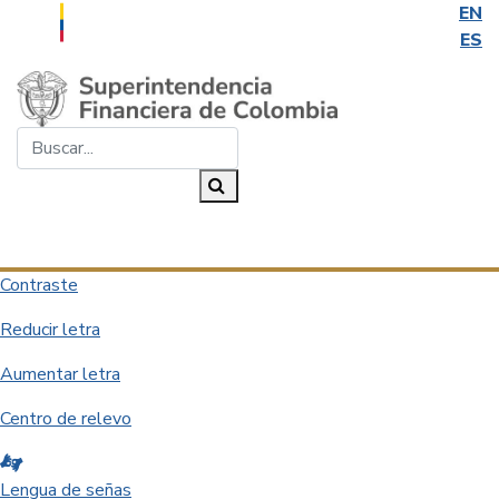
EN
ES
Saltar al contenido principal
Buscar...
Buscar
Desplegar navegación
Contraste
Reducir letra
Aumentar letra
Centro de relevo
Lengua de señas