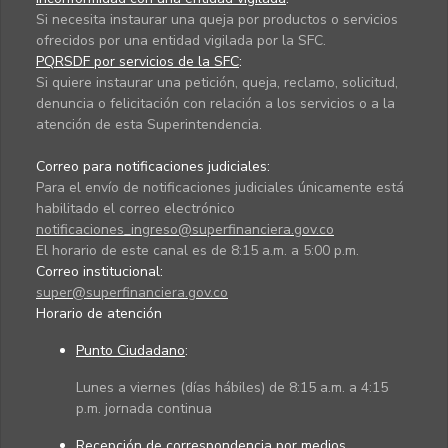
Si necesita instaurar una queja por productos o servicios
ofrecidos por una entidad vigilada por la SFC.
PQRSDF por servicios de la SFC
:
Si quiere instaurar una petición, queja, reclamo, solicitud,
denuncia o felicitación con relación a los servicios o a la
atención de esta Superintendencia.
Correo para notificaciones judiciales:
Para el envío de notificaciones judiciales únicamente está
habilitado el correo electrónico
notificaciones_ingreso@superfinanciera.gov.co
El horario de este canal es de 8:15 a.m. a 5:00 p.m.
Correo institucional:
super@superfinanciera.gov.co
Horario de atención
Punto Ciudadano
:
Lunes a viernes (días hábiles) de 8:15 a.m. a 4:15
p.m. jornada continua
Recepción de correspondencia por medios