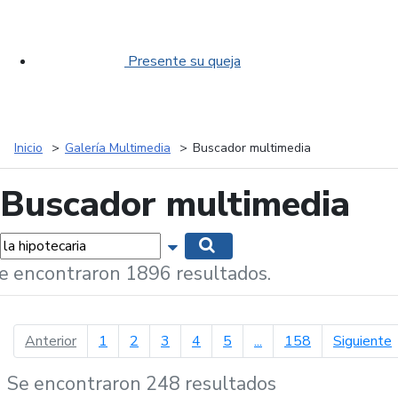
Presente su queja
Inicio
Galería Multimedia
Buscador multimedia
Buscador multimedia
labras...
Mostrar opciones de búsqueda
Buscar
e encontraron 1896 resultados.
página anterior
p
Anterior
1
2
3
4
5
...
158
Siguiente
Se encontraron 248 resultados