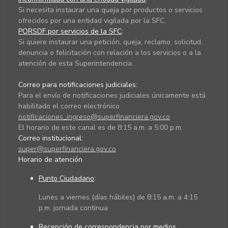
Si necesita instaurar una queja por productos o servicios
ofrecidos por una entidad vigilada por la SFC.
PQRSDF por servicios de la SFC
:
Si quiere instaurar una petición, queja, reclamo, solicitud,
denuncia o felicitación con relación a los servicios o a la
atención de esta Superintendencia.
Correo para notificaciones judiciales:
Para el envío de notificaciones judiciales únicamente está
habilitado el correo electrónico
notificaciones_ingreso@superfinanciera.gov.co
El horario de este canal es de 8:15 a.m. a 5:00 p.m.
Correo institucional:
super@superfinanciera.gov.co
Horario de atención
Punto Ciudadano
:
Lunes a viernes (días hábiles) de 8:15 a.m. a 4:15
p.m. jornada continua
Recepción de correspondencia por medios