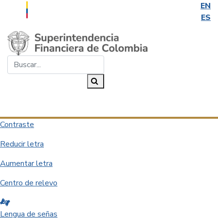
EN
ES
Saltar al contenido principal
Buscar...
Buscar
Desplegar navegación
Contraste
Reducir letra
Aumentar letra
Centro de relevo
Lengua de señas