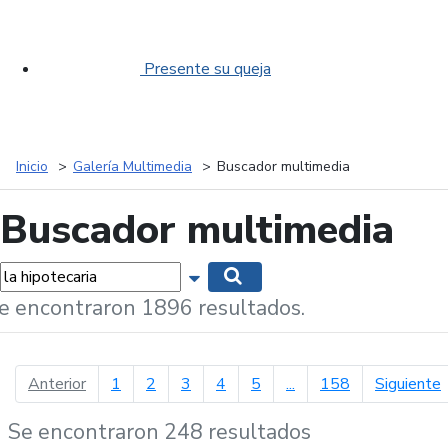
Presente su queja
Inicio
Galería Multimedia
Buscador multimedia
Buscador multimedia
labras...
Mostrar opciones de búsqueda
Buscar
e encontraron 1896 resultados.
página anterior
p
Anterior
1
2
3
4
5
...
158
Siguiente
Se encontraron 248 resultados