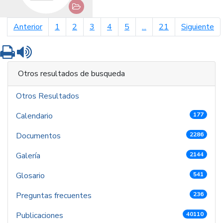
página anterior
pá
Anterior
1
2
3
4
5
...
21
Siguiente
Imprimir
Leer contenido
Otros resultados de busqueda
Otros Resultados
Calendario
177
Documentos
2286
Galería
2144
Glosario
541
Preguntas frecuentes
236
Publicaciones
40110