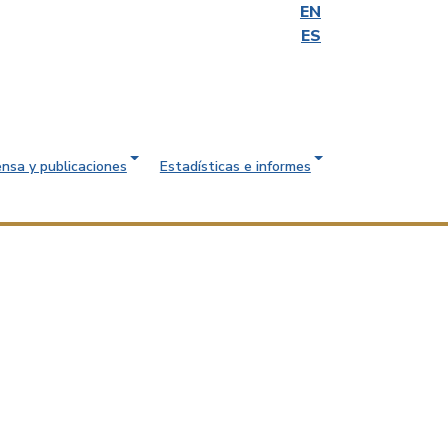
EN
ES
ensa y publicaciones
Estadísticas e informes