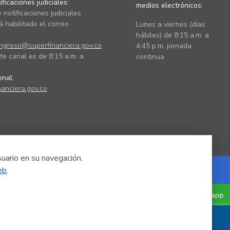
ficaciones judiciales:
medios electrónicos:
 notificaciones judiciales
 habilitado el correo
Lunes a viernes (días
hábiles) de 8:15 a.m. a
ingreso@superfinanciera.gov.co
4:45 p.m. jornada
te canal es de 8:15 a.m. a
continua
ional:
anciera.gov.co
suario en su navegación.
eb
.
Powered by Nexura