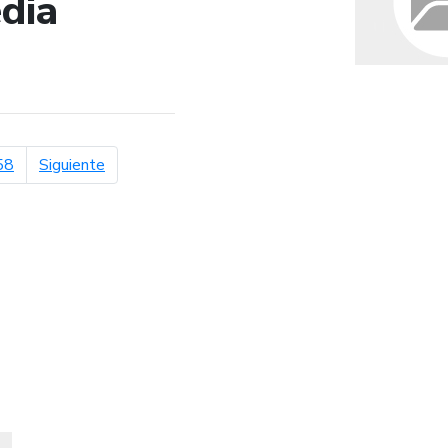
dia
de búsqueda
página siguiente
58
Siguiente