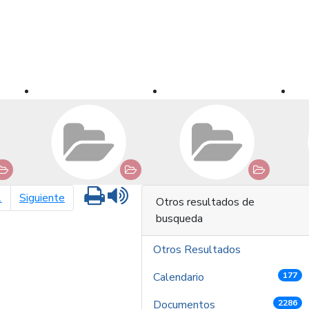
Imprimir
Leer contenido
página siguiente
1
Siguiente
Otros resultados de
busqueda
Otros Resultados
Calendario
177
Documentos
2286