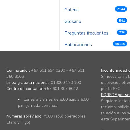
Galería
2144
Glosario
541
Preguntas frecuentes
236
Publicaciones
40110
Conmutador:
+57 601 594 0200 - +57 601
Inconformidad c
350 8166
Si necesita ins
Línea gratuita nacional:
018000 120 100
o servicios ofre
Centro de contacto:
+57 601 307 8042
por la SFC.
PQRSDF por ser
Lunes a viernes de 8:00 a.m. a 6:00
Si quiere instau
p.m. jornada continua.
reclamo, solicit
relación a los s
Numeral abreviado:
#903 (solo operadores
esta Superinten
Claro y Tigo)