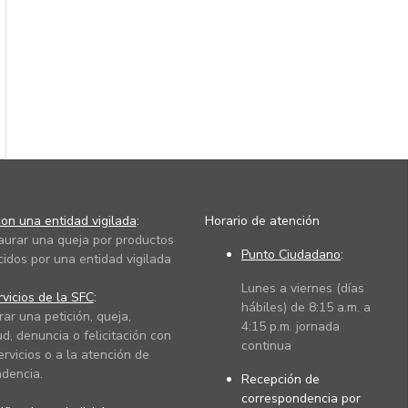
on una entidad vigilada
:
Horario de atención
taurar una queja por productos
Punto Ciudadano
:
cidos por una entidad vigilada
Lunes a viernes (días
vicios de la SFC
:
hábiles) de 8:15 a.m. a
rar una petición, queja,
4:15 p.m. jornada
ud, denuncia o felicitación con
continua
ervicios o a la atención de
dencia.
Recepción de
correspondencia por