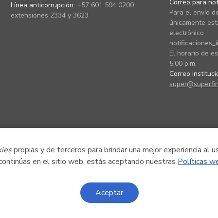
Correo para noti
Línea anticorrupción:
+57 601 594 0200
Para el envío de
extensiones 2334 y 3623
únicamente está
electrónico
notificaciones_
El horario de es
5:00 p.m.
Correo instituc
super@superfin
kies
propias y de terceros para brindar una mejor experiencia al u
 continúas en el sitio web, estás aceptando nuestras
Políticas w
Aceptar