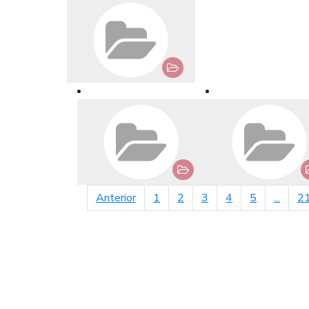
página anterior
Anterior
1
2
3
4
5
...
2