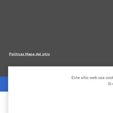
Políticas
Mapa del sitio
Este sitio web usa
coo
Si