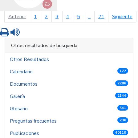
página anterior
pá
Anterior
1
2
3
4
5
...
21
Siguiente
Imprimir
Leer contenido
Otros resultados de busqueda
Otros Resultados
Calendario
177
Documentos
2286
Galería
2144
Glosario
541
Preguntas frecuentes
236
Publicaciones
40110