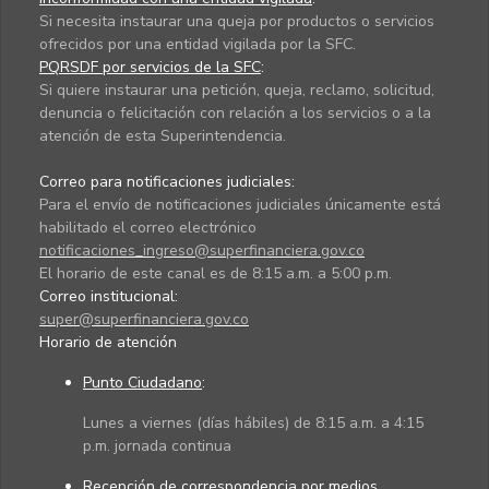
Si necesita instaurar una queja por productos o servicios
ofrecidos por una entidad vigilada por la SFC.
PQRSDF por servicios de la SFC
:
Si quiere instaurar una petición, queja, reclamo, solicitud,
denuncia o felicitación con relación a los servicios o a la
atención de esta Superintendencia.
Correo para notificaciones judiciales:
Para el envío de notificaciones judiciales únicamente está
habilitado el correo electrónico
notificaciones_ingreso@superfinanciera.gov.co
El horario de este canal es de 8:15 a.m. a 5:00 p.m.
Correo institucional:
super@superfinanciera.gov.co
Horario de atención
Punto Ciudadano
:
Lunes a viernes (días hábiles) de 8:15 a.m. a 4:15
p.m. jornada continua
Recepción de correspondencia por medios