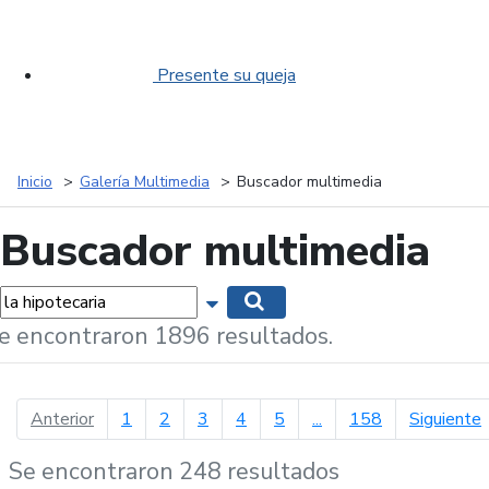
Presente su queja
Inicio
Galería Multimedia
Buscador multimedia
Buscador multimedia
labras...
Mostrar opciones de búsqueda
Buscar
e encontraron 1896 resultados.
página anterior
p
Anterior
1
2
3
4
5
...
158
Siguiente
Se encontraron 248 resultados