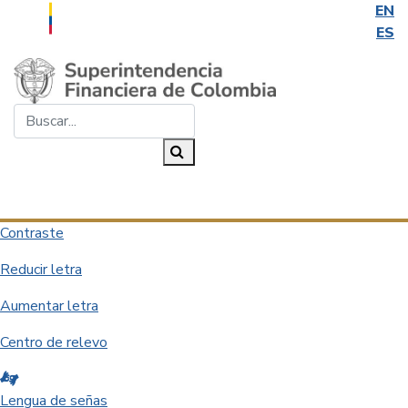
EN
ES
Saltar al contenido principal
Buscar...
Buscar
Desplegar navegación
Contraste
Reducir letra
Aumentar letra
Centro de relevo
Lengua de señas