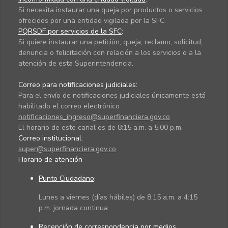
Si necesita instaurar una queja por productos o servicios
ofrecidos por una entidad vigilada por la SFC.
PQRSDF por servicios de la SFC
:
Si quiere instaurar una petición, queja, reclamo, solicitud,
denuncia o felicitación con relación a los servicios o a la
atención de esta Superintendencia.
Correo para notificaciones judiciales:
Para el envío de notificaciones judiciales únicamente está
habilitado el correo electrónico
notificaciones_ingreso@superfinanciera.gov.co
El horario de este canal es de 8:15 a.m. a 5:00 p.m.
Correo institucional:
super@superfinanciera.gov.co
Horario de atención
Punto Ciudadano
:
Lunes a viernes (días hábiles) de 8:15 a.m. a 4:15
p.m. jornada continua
Recepción de correspondencia por medios