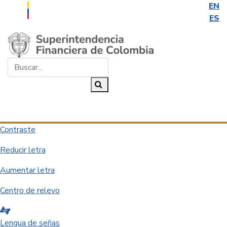
EN
ES
Saltar al contenido principal
Buscar...
Buscar
Desplegar navegación
Contraste
Reducir letra
Aumentar letra
Centro de relevo
Lengua de señas