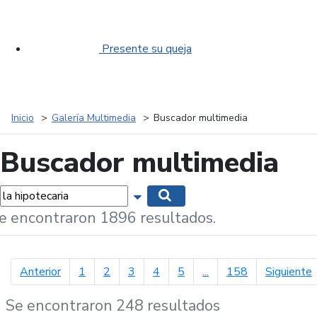
Presente su queja
Inicio
Galería Multimedia
Buscador multimedia
Buscador multimedia
labras...
Mostrar opciones de búsqueda
Buscar
e encontraron 1896 resultados.
página anterior
p
Anterior
1
2
3
4
5
...
158
Siguiente
Se encontraron 248 resultados