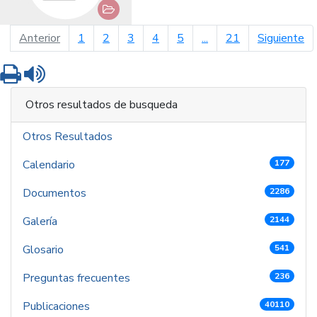
página anterior
pá
Anterior
1
2
3
4
5
...
21
Siguiente
Imprimir
Leer contenido
Otros resultados de busqueda
Otros Resultados
Calendario
177
Documentos
2286
Galería
2144
Glosario
541
Preguntas frecuentes
236
Publicaciones
40110