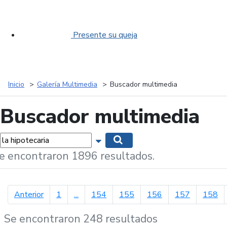
Presente su queja
Inicio
Galería Multimedia
Buscador multimedia
Buscador multimedia
labras...
Mostrar opciones de búsqueda
Buscar
e encontraron 1896 resultados.
página anterior
Anterior
1
...
154
155
156
157
158
Se encontraron 248 resultados