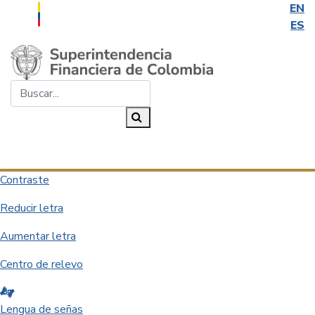
EN
ES
Saltar al contenido principal
Buscar...
Buscar
Desplegar navegación
Contraste
Reducir letra
Aumentar letra
Centro de relevo
Lengua de señas