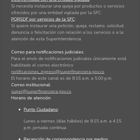
Si necesita instaurar una queja por productos o servicios
ofrecidos por una entidad vigilada por la SFC.
PQRSDF por servicios de la SFC
:
Si quiere instaurar una petición, queja, reclamo, solicitud,
denuncia o felicitación con relación a los servicios o a la
atención de esta Superintendencia.
Correo para notificaciones judiciales:
Para el envío de notificaciones judiciales únicamente está
habilitado el correo electrónico
notificaciones_ingreso@superfinanciera.gov.co
El horario de este canal es de 8:15 a.m. a 5:00 p.m.
Correo institucional:
super@superfinanciera.gov.co
Horario de atención
Punto Ciudadano
:
Lunes a viernes (días hábiles) de 8:15 a.m. a 4:15
p.m. jornada continua
Recepción de correspondencia por medios