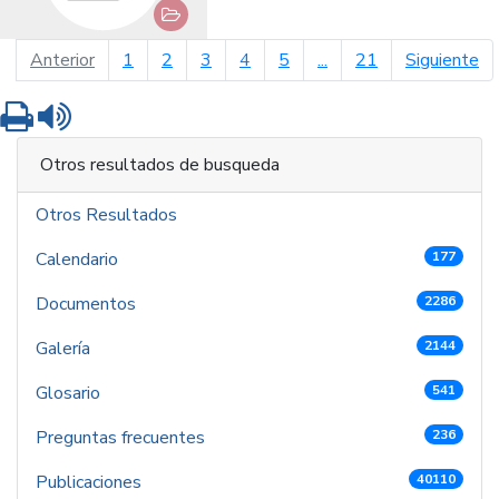
página anterior
pá
Anterior
1
2
3
4
5
...
21
Siguiente
Imprimir
Leer contenido
Otros resultados de busqueda
Otros Resultados
Calendario
177
Documentos
2286
Galería
2144
Glosario
541
Preguntas frecuentes
236
Publicaciones
40110