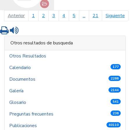
página anterior
pá
Anterior
1
2
3
4
5
...
21
Siguiente
Imprimir
Leer contenido
Otros resultados de busqueda
Otros Resultados
Calendario
177
Documentos
2286
Galería
2144
Glosario
541
Preguntas frecuentes
236
Publicaciones
40110