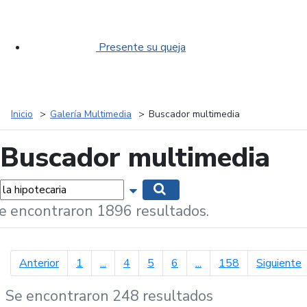
Presente su queja
Inicio
Galería Multimedia
Buscador multimedia
Buscador multimedia
labras...
Mostrar opciones de búsqueda
Buscar
e encontraron 1896 resultados.
página anterior
p
Anterior
1
...
4
5
6
...
158
Siguiente
Se encontraron 248 resultados