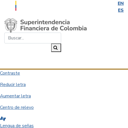
EN
ES
Saltar al contenido principal
Buscar...
Buscar
Desplegar navegación
Contraste
Reducir letra
Aumentar letra
Centro de relevo
Lengua de señas