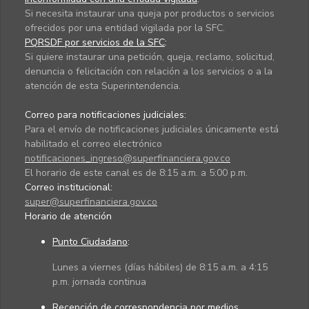
Si necesita instaurar una queja por productos o servicios
ofrecidos por una entidad vigilada por la SFC.
PQRSDF por servicios de la SFC
:
Si quiere instaurar una petición, queja, reclamo, solicitud,
denuncia o felicitación con relación a los servicios o a la
atención de esta Superintendencia.
Correo para notificaciones judiciales:
Para el envío de notificaciones judiciales únicamente está
habilitado el correo electrónico
notificaciones_ingreso@superfinanciera.gov.co
El horario de este canal es de 8:15 a.m. a 5:00 p.m.
Correo institucional:
super@superfinanciera.gov.co
Horario de atención
Punto Ciudadano
:
Lunes a viernes (días hábiles) de 8:15 a.m. a 4:15
p.m. jornada continua
Recepción de correspondencia por medios