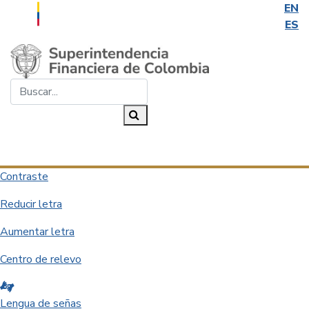
EN
ES
Saltar al contenido principal
Buscar...
Buscar
Desplegar navegación
Contraste
Reducir letra
Aumentar letra
Centro de relevo
Lengua de señas