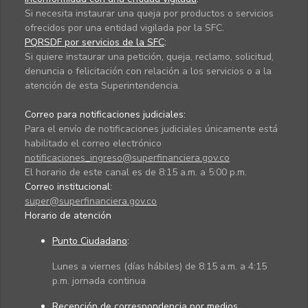
Si necesita instaurar una queja por productos o servicios
ofrecidos por una entidad vigilada por la SFC.
PQRSDF por servicios de la SFC
:
Si quiere instaurar una petición, queja, reclamo, solicitud,
denuncia o felicitación con relación a los servicios o a la
atención de esta Superintendencia.
Correo para notificaciones judiciales:
Para el envío de notificaciones judiciales únicamente está
habilitado el correo electrónico
notificaciones_ingreso@superfinanciera.gov.co
El horario de este canal es de 8:15 a.m. a 5:00 p.m.
Correo institucional:
super@superfinanciera.gov.co
Horario de atención
Punto Ciudadano
:
Lunes a viernes (días hábiles) de 8:15 a.m. a 4:15
p.m. jornada continua
Recepción de correspondencia por medios