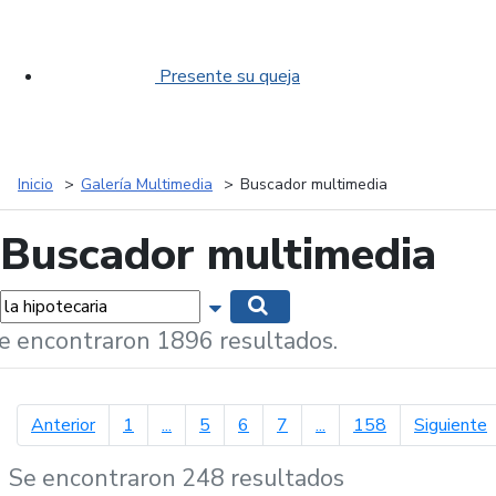
Presente su queja
Inicio
Galería Multimedia
Buscador multimedia
Buscador multimedia
labras...
Mostrar opciones de búsqueda
Buscar
e encontraron 1896 resultados.
página anterior
p
Anterior
1
...
5
6
7
...
158
Siguiente
Se encontraron 248 resultados