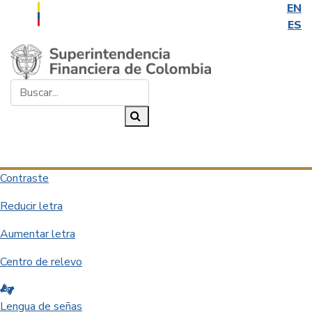
EN
ES
Saltar al contenido principal
Buscar...
Buscar
Desplegar navegación
Contraste
Reducir letra
Aumentar letra
Centro de relevo
Lengua de señas