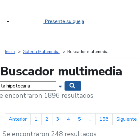
Presente su queja
Inicio
Galería Multimedia
Buscador multimedia
Buscador multimedia
labras...
Mostrar opciones de búsqueda
Buscar
e encontraron 1896 resultados.
página anterior
p
Anterior
1
2
3
4
5
...
158
Siguiente
Se encontraron 248 resultados