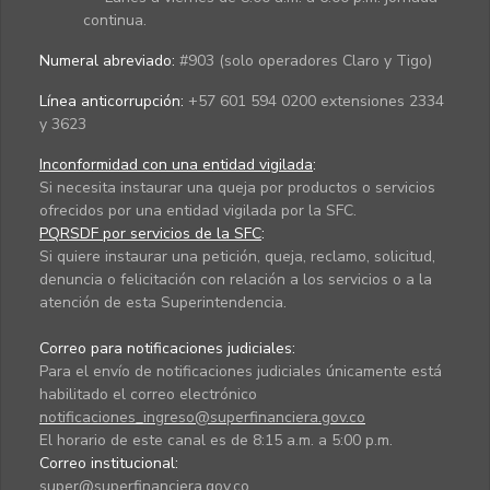
continua.
Numeral abreviado:
#903 (solo operadores Claro y Tigo)
Línea anticorrupción:
+57 601 594 0200 extensiones 2334
y 3623
Inconformidad con una entidad vigilada
:
Si necesita instaurar una queja por productos o servicios
ofrecidos por una entidad vigilada por la SFC.
PQRSDF por servicios de la SFC
:
Si quiere instaurar una petición, queja, reclamo, solicitud,
denuncia o felicitación con relación a los servicios o a la
atención de esta Superintendencia.
Correo para notificaciones judiciales:
Para el envío de notificaciones judiciales únicamente está
habilitado el correo electrónico
notificaciones_ingreso@superfinanciera.gov.co
El horario de este canal es de 8:15 a.m. a 5:00 p.m.
Correo institucional:
super@superfinanciera.gov.co