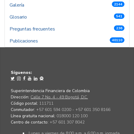
Galería
2144
Glosario
541
Preguntas frecuentes
236
Publicaciones
40110
Síguenos:
Superintendencia Financiera de Colombia
Dirección:
Calle 7 No. 4 - 49 Bogotá, D.C.
Código postal:
111711
Conmutador:
+57 601 594 0200 - +57 601 350 8166
Línea gratuita nacional:
018000 120 100
Centro de contacto:
+57 601 307 8042
Lunes a viernes de 8:00 a.m. a 6:00 p.m. jornada