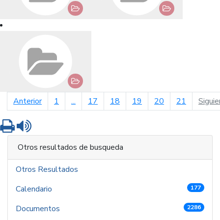
página anterior
Anterior
1
...
17
18
19
20
21
Siguie
Imprimir
Leer contenido
Otros resultados de busqueda
Otros Resultados
Calendario
177
Documentos
2286